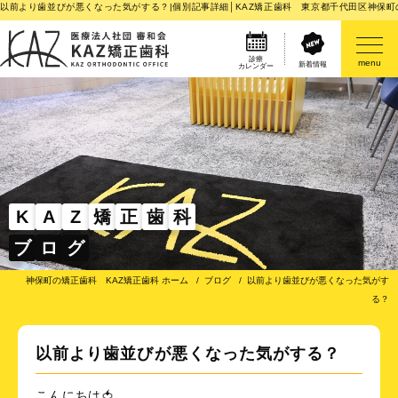
以前より歯並びが悪くなった気がする？|個別記事詳細│KAZ矯正歯科 東京都千代田区神保町
診療
menu
新着情報
カレンダー
医院案内
矯正歯科治療のご案内
矯正装置のご紹介
K
A
Z
矯
正
歯
科
ブ
ロ
グ
その他
神保町の矯正歯科 KAZ矯正歯科 ホーム
ブログ
以前より歯並びが悪くなった気がす
る？
以前より歯並びが悪くなった気がする？
こんにちは🍅