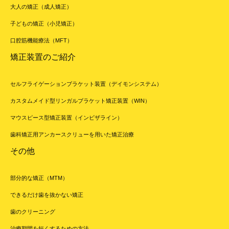
大人の矯正（成人矯正）
子どもの矯正（小児矯正）
口腔筋機能療法（MFT）
矯正装置のご紹介
セルフライゲーションブラケット装置（デイモンシステム）
カスタムメイド型リンガルブラケット矯正装置（WIN）
マウスピース型矯正装置（インビザライン）
歯科矯正用アンカースクリューを用いた矯正治療
その他
部分的な矯正（MTM）
できるだけ歯を抜かない矯正
歯のクリーニング
治療期間を短くするための方法