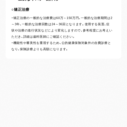
○矯正治療
・矯正治療の一般的な治療費は60万～150万円、一般的な治療期間は2
～3年、一般的な治療回数は24～36回となります。使用する装置、症
状や治療の進行状況などにより変化しますので、参考程度にお考えい
ただき、詳細は歯科医師にご確認ください。
・機能性や審美性を重視するため、公的健康保険対象外の自費診療と
なり、保険診療よりも高額になります。
・最初は矯正装置による不快感、痛みなどがあります。数日から1～2
週間で慣れることが多いです。
・歯の動き方には個人差があるため、治療期間が予想より長期化する
ことがあります。
・装置や顎間ゴムの扱い方、定期的な通院など、矯正治療では患者さ
まのご協力がたいへん重要であり、それらが治療結果や治療期間に影
響します。
・治療中は、装置がついているため歯が磨きにくくなります。虫歯や
歯周病のリスクが高まるので、丁寧な歯磨きや定期メンテナンスの受
診が大切です。また、歯が動くことで見えなかった虫歯が見えるよう
になることもあります。
・歯を動かすことにより歯根が吸収され、短くなることがあります。