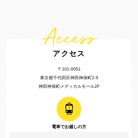
また、歯肉が痩せて下がることがあります。
・ごくまれに、歯が骨と癒着していて歯が動かないことがあります。
・ごくまれに、歯を動かすことで神経に障害を与え、神経が壊死する
ことがあります。
Access
・治療中に金属などのアレルギー症状が出ることがあります。
・治療中に、「顎関節で音が鳴る、顎が痛い、口をあけにくい」などの顎
関節症状が出ることがあります。
・問題が生じた場合、当初の治療計画を変更することがあります。
アクセス
・歯の形状の修正や、噛み合わせの微調整を行なうことがあります。
・矯正装置を誤飲する可能性があります。
〒101-0051
・装置を外すときに、エナメル質に微小な亀裂が入る可能性や、補綴
東京都千代田区神田神保町2-9
物（被せ物など）の一部が破損することがあります。
・装置を外したあと、保定装置を指示どおりに使用しないと後戻りが
神田神保町メディカルモール2F
生じる可能性が高くなります。
・装置を外したあと、現在の噛み合わせに合わせて補綴物（被せ物な
ど）の作製や虫歯治療などをやり直す可能性があります。
・顎の成長発育により、歯並びや噛み合わせが変化する可能性があり
ます。
・治療後に、親知らずの影響で歯並びや噛み合わせが変化する可能性
電車でお越しの方
があります。