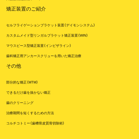
決められた効能・効果、用法・用量および使用上の注意に従って使用
矯正装置のご紹介
されていない場合は、救済の対象にはなりません。
日本では、完成物薬機法対象外の矯正装置であり、医薬品副作用被害
救済制度の対象外となります。
セルフライゲーションブラケット装置（デイモンシステム）
※当該未承認医薬品・医療機器を用いた治療の広告に対する注意事項
カスタムメイド型リンガルブラケット矯正装置（WIN）
の情報の正確性について、本ウェブサイトの関係者は一切責任を負い
ません。
マウスピース型矯正装置（インビザライン）
歯科矯正用アンカースクリューを用いた矯正治療
○舌側矯正装置を用いた治療
その他
・機能性や審美性を重視するため、公的健康保険対象外の自費診療と
なり、保険診療よりも高額になります。
部分的な矯正（MTM）
・装置に慣れるまで発音しづらいなどの症状が出ることがあります。
・矯正装置を装着している期間は、適切に歯磨きができていないと、
できるだけ歯を抜かない矯正
虫歯や歯周病にかかりやすくなります。歯磨き指導をしますので、毎
歯のクリーニング
日きちんと歯を磨き、口腔内を清潔に保つようご協力をお願いしま
す。
治療期間を短くするための方法
・歯磨き、エラスティック（顎間ゴム）の使用、装置の取り扱い、通院な
コルチコトミー（歯槽骨皮質骨切除術）
どを適切に行なっていただけない場合、治療の期間や結果が予定どお
りにならないことがあります。
・成長期の患者さまの治療では、顎骨の成長を予測し、現段階におい