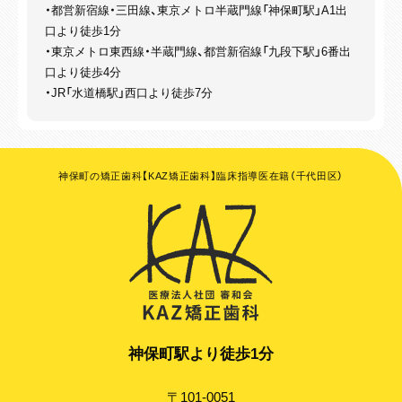
・加齢や歯周病などにより、歯並びや噛み合わせが変化することがあ
・都営新宿線・三田線、東京メトロ半蔵門線「神保町駅」A1出
ります。
口より徒歩1分
・矯正治療は、一度始めると元の状態に戻すことが難しくなります。
・東京メトロ東西線・半蔵門線、都営新宿線「九段下駅」6番出
口より徒歩4分
○マウスピース型矯正装置（インビザライン）を用いた治療
・JR「水道橋駅」西口より徒歩7分
・機能性や審美性を重視するため、公的健康保険対象外の自費診療と
なり、保険診療よりも高額になります。
・正しい装着方法で1日20時間以上使用しないと、目標とする治療結
果を得られないことがあるため、きちんとした自己管理が必要になり
神保町の矯正歯科【KAZ矯正歯科】臨床指導医在籍（千代田区）
ます。
・ご自身で取り外せるため、紛失することがあります。
・症状によっては、マウスピース型矯正装置（インビザライン）で治療
できないことがあります。
・お口の中の状態によっては、治療計画どおりの結果が得られないこ
とがあります。
・装着したまま糖分の入った飲料をとると、虫歯を発症しやすくなり
ます。
・治療によって、まれに歯根吸収や歯肉退縮が起こることがありま
神保町駅より徒歩1分
す。
・食いしばりの癖が強い方の場合、奥歯が噛まなくなることがありま
〒101-0051