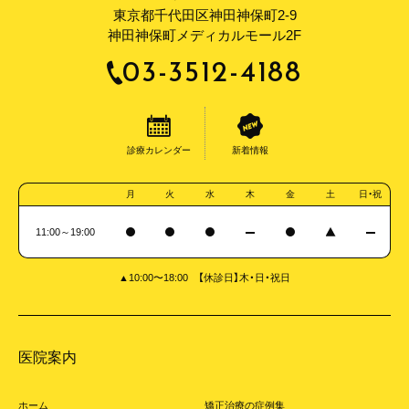
す。
東京都千代田区神田神保町2-9
・治療途中で、ワイヤーを使う治療への変更が必要になることがあり
神田神保町メディカルモール2F
ます。
・お口の状態によっては、マウスピース型矯正装置（インビザライン）
03-3512-4188
に加え、補助矯正装置が必要になることがあります。
・治療完了後は後戻りを防ぐため、保定装置の装着が必要になりま
す。
・薬機法（医薬品医療機器等法）においてまだ承認されていない医療
診療カレンダー
新着情報
機器です。日本では完成物薬機法対象外の装置であり、医薬品副作用
被害救済措置の対象外となることがあります。
月
火
水
木
金
土
日・祝
○薬機法において承認されていない医療機器「インビザラ
11:00～19:00
イン」について
当院でご提供している「マウスピース型矯正装置（インビザライン）」
▲10:00〜18:00 【休診日】木・日・祝日
は、薬機法（医薬品医療機器等法）においてまだ承認されていない医
療機器となりますが、当院ではその有効性を認め、導入しています。
◦未承認医療機器に該当
薬機法上の承認を得ていません（独立行政法人 医薬品医療機器総合
医院案内
機構ウェブサイトにて2026年2月5日最終確認）。
◦入手経路等
ホーム
矯正治療の症例集