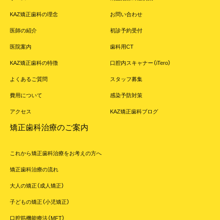
アライン・テクノロジー社（日本法人：インビザライン・ジャパン合同
会社）より入手しています。
KAZ矯正歯科の理念
お問い合わせ
◦国内の承認医療機器等の有無
医師の紹介
初診予約受付
国内では、マウスピース型矯正装置（インビザライン）と同様の性能
を有した承認医療機器は存在しない可能性があります（独立行政法人
医院案内
歯科用CT
医薬品医療機器総合機構ウェブサイトにて2026年2月5日最終確
KAZ矯正歯科の特徴
口腔内スキャナー（iTero）
認）。
◦諸外国における安全性等にかかわる情報
よくあるご質問
スタッフ募集
1998年にFDA（米国食品医薬品局）により医療機器として認証を受け
費用について
感染予防対策
ていますが、情報が不足しているため、ここでは諸外国における安全
性等にかかわる情報は明示できません。今後重大なリスク・副作用が
アクセス
KAZ矯正歯科ブログ
報告される可能性があります。
矯正歯科治療のご案内
◦医薬品副作用被害救済制度・生物由来製品感染等被害救済制度の救
済対象外
国内で承認を受けて製造販売されている医薬品・医療機器（生物由来
これから矯正歯科治療をお考えの方へ
等製品である場合に限る）・再生医療等製品による副作用やウイルス
矯正歯科治療の流れ
等による感染被害で、万が一健康被害があったとき、「医薬品副作用
被害救済制度」「生物由来製品感染等被害救済制度」などの公的な救
大人の矯正（成人矯正）
済制度が適用されますが、未承認医薬品・医療機器・再生医療等製品
子どもの矯正（小児矯正）
の使用は救済の対象にはなりません。また、承認を受けて製造販売さ
れている医薬品・医療機器・再生医療等製品であっても、原則として
口腔筋機能療法（MFT）