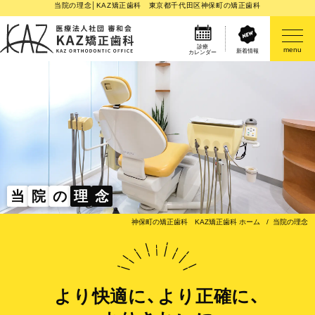
当院の理念│KAZ矯正歯科 東京都千代田区神保町の矯正歯科
診療
menu
新着情報
カレンダー
医院案内
矯正歯科治療のご案内
矯正装置のご紹介
当
院
の
理
念
その他
神保町の矯正歯科 KAZ矯正歯科 ホーム
当院の理念
より快適に、より正確に、