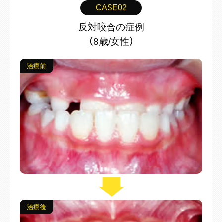
CASE03
開咬の症例
（20代/女性）
治療前
治療
治療後
治療