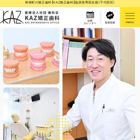
神保町の矯正歯科【KAZ矯正歯科】臨床指導医在籍（千代田区）
診療
menu
新着情報
カレンダー
医院案内
矯正歯科治療のご案内
矯正装置のご紹介
その他