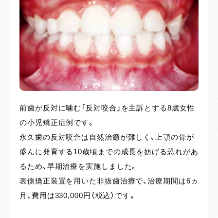
歳女性
前歯で噛めない「開咬」にお悩みの20代女性の症例
上の
です。
みの
骨が
非抜歯にてマウスピース型矯正装置を使用し、舌癖
上下
れがあ
を正すトレーニングを併用しながら前歯のかみ合わ
ンブ
せを改善しました。
口呼
は6ヵ
治療期間は1年4ヵ月（通院8回）、費用は946,000円
全体
（税込）です。
治療期