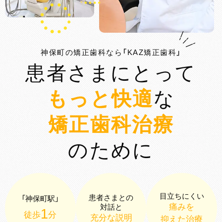
神保町の矯正歯科なら「KAZ矯正歯科」
患者さまにとって
もっと快適
な
矯正歯科治療
のために
目立ちにくい
患者さまとの
「神保町駅」
痛みを
対話と
1
徒歩
分
充分な説明
抑えた治療