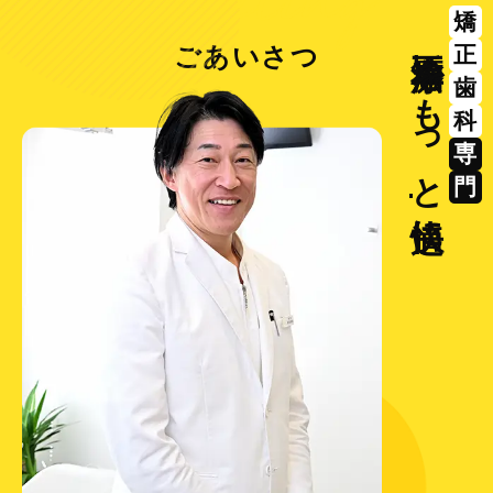
Greeting
矯
矯正治療をもっと
ごあいさつ
正
歯
科
専
門
快適
に