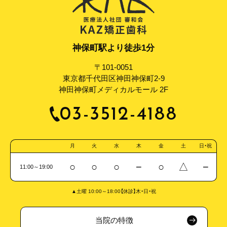
神保町駅より徒歩1分
〒101-0051
東京都千代田区神田神保町2-9
神田神保町メディカルモール 2F
03-3512-4188
月
火
水
木
金
土
日・祝
○
○
○
−
○
△
−
11:00～19:00
▲土曜 10:00～18:00【休診】木・日・祝
当院の特徴