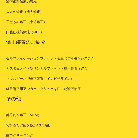
矯正歯科治療の流れ
大人の矯正（成人矯正）
子どもの矯正（小児矯正）
口腔筋機能療法（MFT）
矯正装置のご紹介
セルフライゲーションブラケット装置（デイモンシステム）
カスタムメイド型リンガルブラケット矯正装置（WIN）
マウスピース型矯正装置（インビザライン）
歯科矯正用アンカースクリューを用いた矯正治療
その他
部分的な矯正（MTM）
できるだけ歯を抜かない矯正
歯のクリーニング