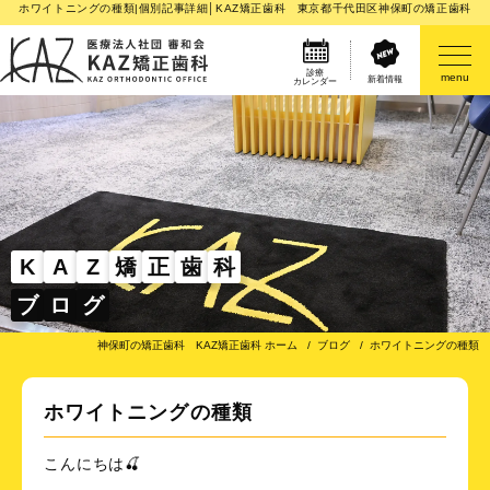
ホワイトニングの種類|個別記事詳細│KAZ矯正歯科 東京都千代田区神保町の矯正歯科
診療
menu
新着情報
カレンダー
医院案内
矯正歯科治療のご案内
矯正装置のご紹介
K
A
Z
矯
正
歯
科
ブ
ロ
グ
その他
神保町の矯正歯科 KAZ矯正歯科 ホーム
ブログ
ホワイトニングの種類
ホワイトニングの種類
こんにちは🍒