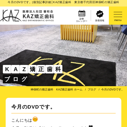
今月のDVDです。|個別記事詳細│KAZ矯正歯科 東京都千代田区神保町の矯正歯科
診療
menu
新着情報
カレンダー
医院案内
矯正歯科治療のご案内
矯正装置のご紹介
K
A
Z
矯
正
歯
科
ブ
ロ
グ
その他
神保町の矯正歯科 KAZ矯正歯科 ホーム
ブログ
今月のDVDです。
今月のDVDです。
こんにちは