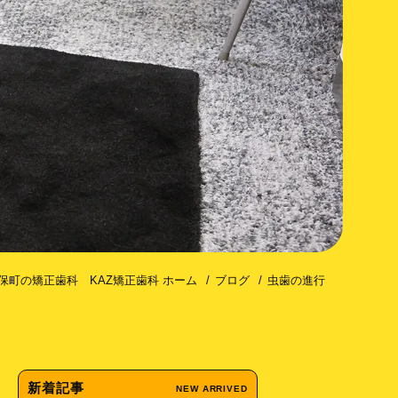
コトミー（歯槽骨皮質骨切除術）
保町の矯正歯科 KAZ矯正歯科 ホーム
ブログ
虫歯の進行
新着記事
NEW ARRIVED