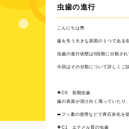
虫歯の進行
こんにちは🍟
歯を失う大きな原因の１つである虫歯
虫歯の進行状態は5段階に分類され
今回はその分類について詳しくご説
🔶C0 初期虫歯
歯の表面が溶け白く濁っていたり
➡️フッ素の使用などで再石灰化を
🔶C1 エナメル質の虫歯