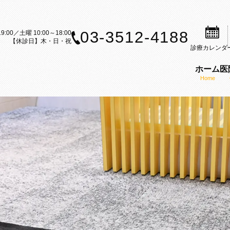
03-3512-4188
9:00／土曜 10:00～18:00
【休診日】木・日・祝
診療
カレンダ
ホーム
医
Home
案内
歯科治療のご案内
矯正装置のご紹介
矯正歯科の理念
ら矯正歯科治療をお考えの方へ
セルフライゲーションブラケット
医師の紹介
内
科治療の流れ
カスタムメイド型リンガルブラケ
KAZ矯正歯科の特徴
CT
矯正（成人矯正）
マウスピース型矯正装置（インビ
口腔内スキャナー（iTe
フ募集
の矯正（小児矯正）
歯科矯正用アンカースクリューを
感染予防対策
矯正歯科ブログ
機能療法（MFT）