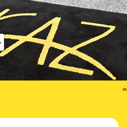
他
な矯正（MTM）
歯のクリーニング
コルチ
だけ歯を抜かない矯正
治療期間を短くするための方法
科
神