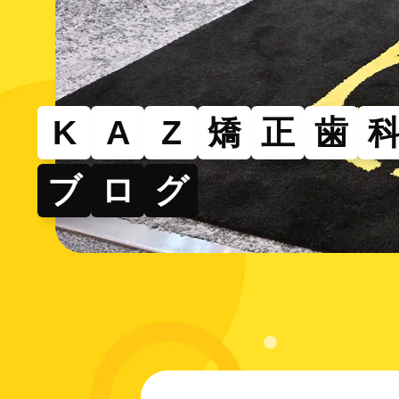
その
部分的
できる
K
A
Z
矯
正
歯
ブ
ロ
グ