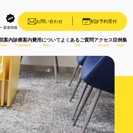
お問い合わせ
初診予約受付
ー
新着情報
院案内
診療案内
費用について
よくあるご質問
アクセス
症例集
Clinic
Treatment
Price
Faq
Access
Case
装置（デイモンシステム）
ット矯正装置（WIN）
ザライン）
ro）
用いた矯正治療