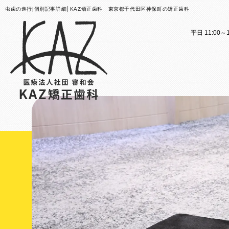
虫歯の進行|個別記事詳細│KAZ矯正歯科 東京都千代田区神保町の矯正歯科
平日 11:00～1
医院案内
矯正歯科治療のご案内
医院
矯正
矯正装置のご紹介
KAZ
これか
その他
医院案
矯正歯
歯科用
大人の
スタッ
子ども
KAZ
口腔筋