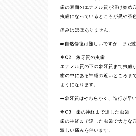
歯の表面のエナメル質が溶け始め
虫歯になっているところが黒や茶
痛みはほぼありません。
➡️自然修復は難しいですが、まだ
🔶C2 象牙質の虫歯
エナメル質の下の象牙質まで虫歯
歯の中にある神経の近いところま
ようになります。
➡️象牙質はやわらかく、進行が早
🔶C3 歯の神経まで達した虫歯
歯の神経まで達した虫歯で大きな
激しい痛みを伴います。