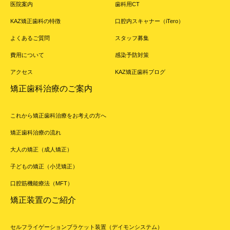
医院案内
歯科用CT
KAZ矯正歯科の特徴
口腔内スキャナー（iTero）
よくあるご質問
スタッフ募集
費用について
感染予防対策
アクセス
KAZ矯正歯科ブログ
矯正歯科治療のご案内
これから矯正歯科治療をお考えの方へ
矯正歯科治療の流れ
大人の矯正（成人矯正）
子どもの矯正（小児矯正）
口腔筋機能療法（MFT）
矯正装置のご紹介
セルフライゲーションブラケット装置（デイモンシステム）