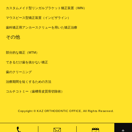
カスタムメイド型リンガルブラケット矯正装置（WIN）
マウスピース型矯正装置（インビザライン）
歯科矯正用アンカースクリューを用いた矯正治療
その他
部分的な矯正（MTM）
できるだけ歯を抜かない矯正
歯のクリーニング
治療期間を短くするための方法
コルチコトミー（歯槽骨皮質骨切除術）
Copyright © KAZ ORTHODONTIC OFFICE, All Rights Reserved.