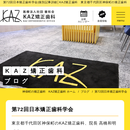
第72回日本矯正歯科学会|個別記事詳細│KAZ矯正歯科 東京都千代田区神保町の矯正歯科
診療
menu
新着情報
カレンダー
医院案内
矯正歯科治療のご案内
矯正装置のご紹介
K
A
Z
矯
正
歯
科
ブ
ロ
グ
その他
神保町の矯正歯科 KAZ矯正歯科 ホーム
ブログ
第72回日本矯正歯科学会
第72回日本矯正歯科学会
東京都千代田区神保町のKAZ矯正歯科、院長 高橋和明