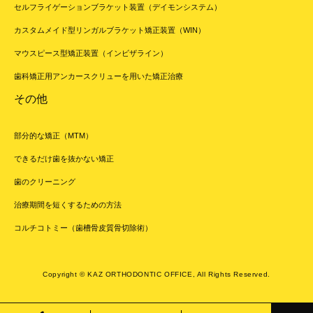
セルフライゲーションブラケット装置（デイモンシステム）
カスタムメイド型リンガルブラケット矯正装置（WIN）
マウスピース型矯正装置（インビザライン）
歯科矯正用アンカースクリューを用いた矯正治療
その他
部分的な矯正（MTM）
できるだけ歯を抜かない矯正
歯のクリーニング
治療期間を短くするための方法
コルチコトミー（歯槽骨皮質骨切除術）
Copyright © KAZ ORTHODONTIC OFFICE, All Rights Reserved.