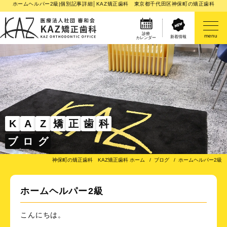
ホームヘルパー2級|個別記事詳細│KAZ矯正歯科 東京都千代田区神保町の矯正歯科
診療
menu
新着情報
カレンダー
医院案内
矯正歯科治療のご案内
矯正装置のご紹介
K
A
Z
矯
正
歯
科
ブ
ロ
グ
その他
神保町の矯正歯科 KAZ矯正歯科 ホーム
ブログ
ホームヘルパー2級
ホームヘルパー2級
こんにちは。