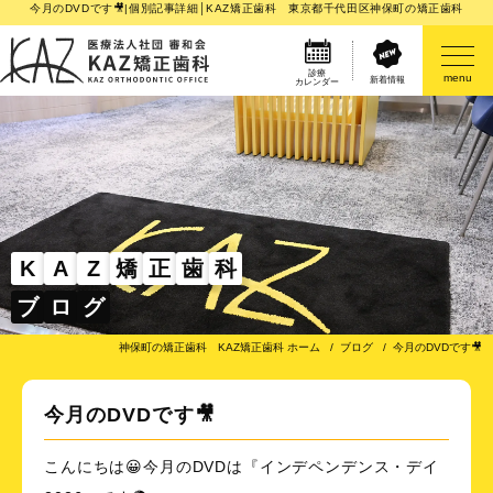
今月のDVDです🎥|個別記事詳細│KAZ矯正歯科 東京都千代田区神保町の矯正歯科
診療
menu
新着情報
カレンダー
医院案内
矯正歯科治療のご案内
矯正装置のご紹介
K
A
Z
矯
正
歯
科
ブ
ロ
グ
その他
神保町の矯正歯科 KAZ矯正歯科 ホーム
ブログ
今月のDVDです🎥
今月のDVDです🎥
こんにちは😀今月のDVDは『インデペンデンス・デイ