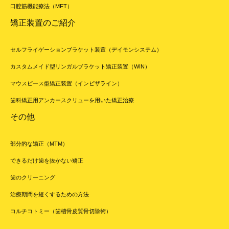
口腔筋機能療法（MFT）
矯正装置のご紹介
セルフライゲーションブラケット装置（デイモンシステム）
カスタムメイド型リンガルブラケット矯正装置（WIN）
マウスピース型矯正装置（インビザライン）
歯科矯正用アンカースクリューを用いた矯正治療
その他
部分的な矯正（MTM）
できるだけ歯を抜かない矯正
歯のクリーニング
治療期間を短くするための方法
コルチコトミー（歯槽骨皮質骨切除術）