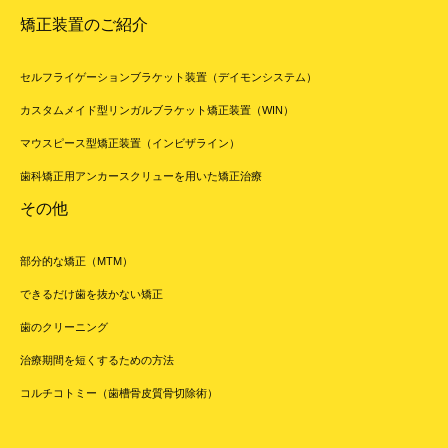
矯正装置のご紹介
セルフライゲーションブラケット装置（デイモンシステム）
カスタムメイド型リンガルブラケット矯正装置（WIN）
マウスピース型矯正装置（インビザライン）
歯科矯正用アンカースクリューを用いた矯正治療
その他
部分的な矯正（MTM）
できるだけ歯を抜かない矯正
歯のクリーニング
治療期間を短くするための方法
コルチコトミー（歯槽骨皮質骨切除術）