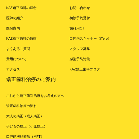
KAZ矯正歯科の理念
お問い合わせ
医師の紹介
初診予約受付
医院案内
歯科用CT
KAZ矯正歯科の特徴
口腔内スキャナー（iTero）
よくあるご質問
スタッフ募集
費用について
感染予防対策
アクセス
KAZ矯正歯科ブログ
矯正歯科治療のご案内
これから矯正歯科治療をお考えの方へ
矯正歯科治療の流れ
大人の矯正（成人矯正）
子どもの矯正（小児矯正）
口腔筋機能療法（MFT）