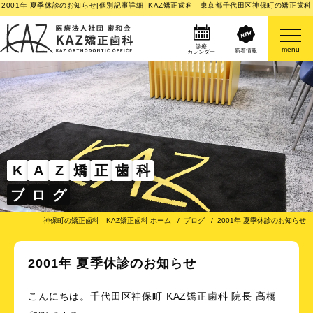
2001年 夏季休診のお知らせ|個別記事詳細│KAZ矯正歯科 東京都千代田区神保町の矯正歯科
診療
menu
新着情報
カレンダー
医院案内
矯正歯科治療のご案内
矯正装置のご紹介
K
A
Z
矯
正
歯
科
ブ
ロ
グ
その他
神保町の矯正歯科 KAZ矯正歯科 ホーム
ブログ
2001年 夏季休診のお知らせ
2001年 夏季休診のお知らせ
こんにちは。千代田区神保町 KAZ矯正歯科 院長 高橋