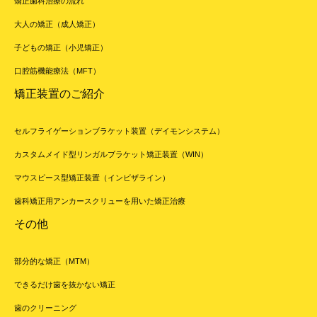
矯正歯科治療の流れ
大人の矯正（成人矯正）
子どもの矯正（小児矯正）
口腔筋機能療法（MFT）
矯正装置のご紹介
セルフライゲーションブラケット装置（デイモンシステム）
カスタムメイド型リンガルブラケット矯正装置（WIN）
マウスピース型矯正装置（インビザライン）
歯科矯正用アンカースクリューを用いた矯正治療
その他
部分的な矯正（MTM）
できるだけ歯を抜かない矯正
歯のクリーニング