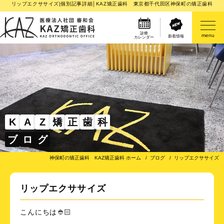
リップエクササイズ|個別記事詳細│KAZ矯正歯科 東京都千代田区神保町の矯正歯科
診療
menu
新着情報
カレンダー
医院案内
矯正歯科治療のご案内
矯正装置のご紹介
K
A
Z
矯
正
歯
科
ブ
ロ
グ
その他
神保町の矯正歯科 KAZ矯正歯科 ホーム
ブログ
リップエクササイズ
リップエクササイズ
こんにちは👲🏻