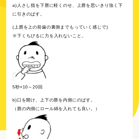
a)人さし指を下唇に軽くのせ、上唇を思いきり強く下
に引きのばす。
(上唇を上の前歯の裏側までもっていく感じで)
※下くちびるに力を入れないこと。
5秒×10～20回
b)口を開け、上下の唇を内側にのばす。
（唇の内側にロール綿を入れても良い。）