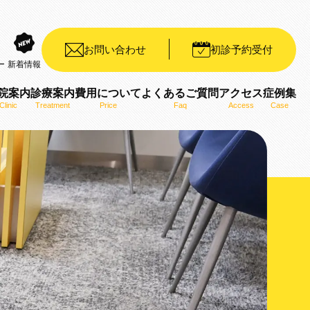
お問い合わせ
初診予約受付
ー
新着情報
院案内
診療案内
費用について
よくあるご質問
アクセス
症例集
Clinic
Treatment
Price
Faq
Access
Case
装置（デイモンシステム）
ット矯正装置（WIN）
ザライン）
ro）
用いた矯正治療