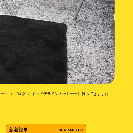
コトミー（歯槽骨皮質骨切除術）
ホーム
ブログ
インビザラインのセミナーに行ってきました
新着記事
NEW ARRIVED