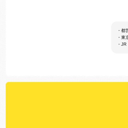
・都
・東
・J