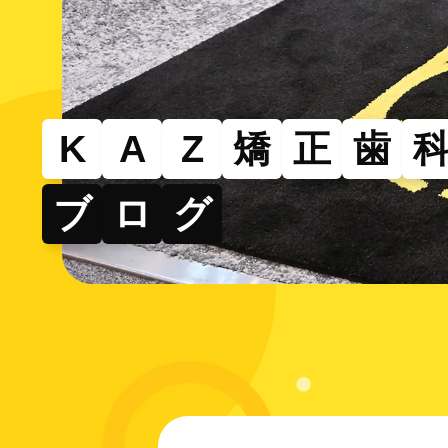
その
部分的
できる
K
A
Z
矯
正
歯
ブ
ロ
グ