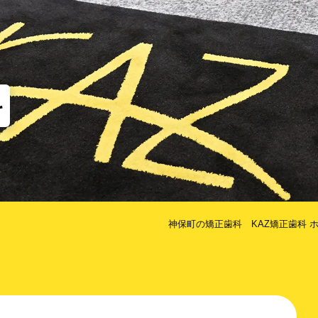
他
な矯正（MTM）
歯のクリーニング
コルチ
だけ歯を抜かない矯正
治療期間を短くするための方法
科
神保町の矯正歯科 KAZ矯正歯科 