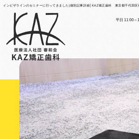
インビザラインのセミナーに行ってきました|個別記事詳細│KAZ矯正歯科 東京都千代田
平日 11:00～1
医院案内
矯正歯科治療のご案内
医院
矯正
矯正装置のご紹介
KAZ
これか
その他
医院案
矯正歯
歯科用
大人の
スタッ
子ども
KAZ
口腔筋