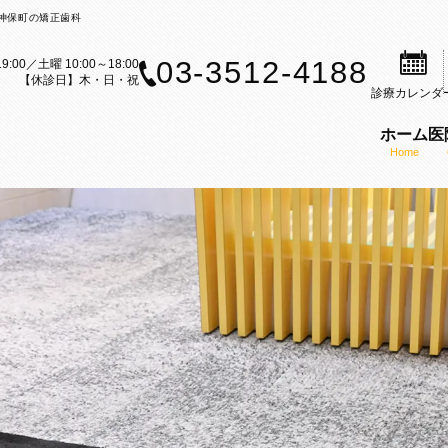
区神保町の矯正歯科
03-3512-4188
9:00／土曜 10:00～18:00
【休診日】木・日・祝
診療
カレンダ
ホーム
医
Home
案内
歯科治療のご案内
矯正装置のご紹介
矯正歯科の理念
ら矯正歯科治療をお考えの方へ
セルフライゲーションブラケット
医師の紹介
内
科治療の流れ
カスタムメイド型リンガルブラケ
KAZ矯正歯科の特徴
CT
矯正（成人矯正）
マウスピース型矯正装置（インビ
口腔内スキャナー（iTe
フ募集
の矯正（小児矯正）
歯科矯正用アンカースクリューを
感染予防対策
矯正歯科ブログ
機能療法（MFT）