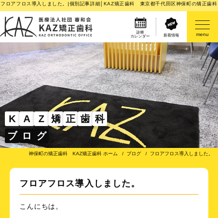
フロアフロス導入しました。|個別記事詳細│KAZ矯正歯科 東京都千代田区神保町の矯正歯科
診療
menu
新着情報
カレンダー
医院案内
矯正歯科治療のご案内
矯正装置のご紹介
K
A
Z
矯
正
歯
科
ブ
ロ
グ
その他
神保町の矯正歯科 KAZ矯正歯科 ホーム
ブログ
フロアフロス導入しました。
フロアフロス導入しました。
こんにちは。