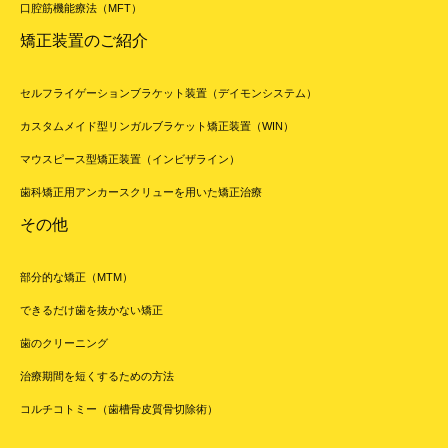
口腔筋機能療法（MFT）
矯正装置のご紹介
セルフライゲーションブラケット装置（デイモンシステム）
カスタムメイド型リンガルブラケット矯正装置（WIN）
マウスピース型矯正装置（インビザライン）
歯科矯正用アンカースクリューを用いた矯正治療
その他
部分的な矯正（MTM）
できるだけ歯を抜かない矯正
歯のクリーニング
治療期間を短くするための方法
コルチコトミー（歯槽骨皮質骨切除術）