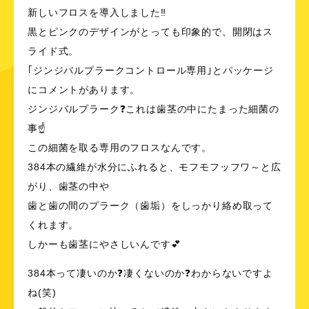
新しいフロスを導入しました‼
黒とピンクのデザインがとっても印象的で、開閉はス
ライド式。
｢ジンジバルプラークコントロール専用｣とパッケージ
にコメントがあります。
ジンジバルプラーク❓これは歯茎の中にたまった細菌の
事☝
この細菌を取る専用のフロスなんです。
384本の繊維が水分にふれると、モフモフッフワ～と広
がり、歯茎の中や
歯と歯の間のプラーク（歯垢）をしっかり絡め取って
くれます。
しかーも歯茎にやさしいんです💕
384本って凄いのか❓凄くないのか❓わからないですよ
ね(笑)