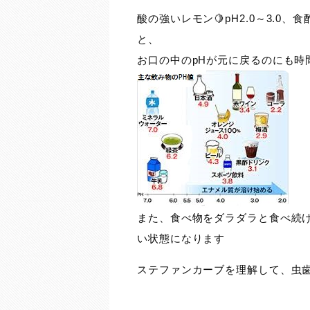
酸の強いレモン🍋pH2.0～3.0、食酢
と、
お口の中のpHが元に戻るのにも時
また、食べ物をダラダラと食べ続
い状態になります
ステファンカーブを理解して、虫