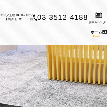
03-3512-4188
9:00／土曜 10:00～18:00
【休診日】木・日・祝
診療
カレンダ
ホーム
医
Home
案内
歯科治療のご案内
矯正装置のご紹介
矯正歯科の理念
ら矯正歯科治療をお考えの方へ
セルフライゲーションブラケット
医師の紹介
内
科治療の流れ
カスタムメイド型リンガルブラケ
KAZ矯正歯科の特徴
CT
矯正（成人矯正）
マウスピース型矯正装置（インビ
口腔内スキャナー（iTe
フ募集
の矯正（小児矯正）
歯科矯正用アンカースクリューを
感染予防対策
矯正歯科ブログ
機能療法（MFT）