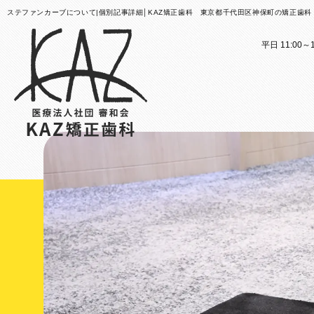
ステファンカーブについて|個別記事詳細│KAZ矯正歯科 東京都千代田区神保町の矯正歯科
平日 11:00～1
医院案内
矯正歯科治療のご案内
医院
矯正
矯正装置のご紹介
KAZ
これか
その他
医院案
矯正歯
歯科用
大人の
スタッ
子ども
KAZ
口腔筋