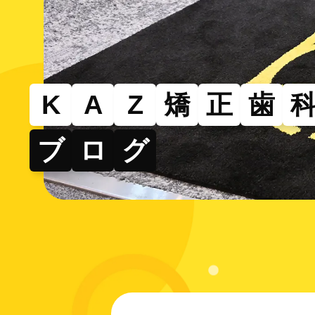
その
部分的
できる
K
A
Z
矯
正
歯
ブ
ロ
グ