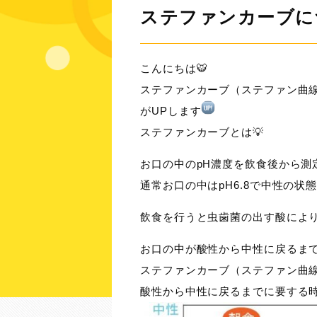
ステファンカーブに
こんにちは🐯
ステファンカーブ（ステファン曲
がUPします
ステファンカーブとは💡
お口の中のpH濃度を飲食後から測
通常お口の中はpH6.8で中性の状
飲食を行うと虫歯菌の出す酸によりお
お口の中が酸性から中性に戻るま
ステファンカーブ（ステファン曲
酸性から中性に戻るまでに要する時