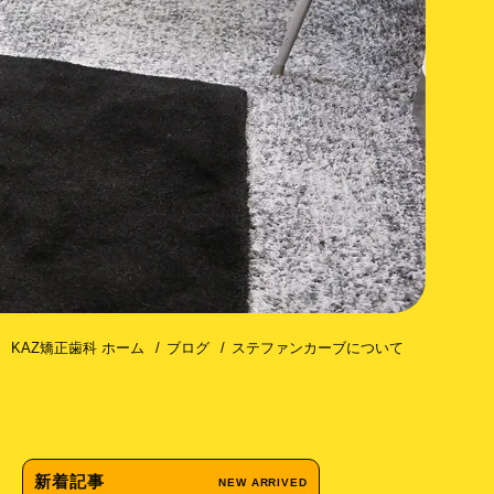
コトミー（歯槽骨皮質骨切除術）
 KAZ矯正歯科 ホーム
ブログ
ステファンカーブについて
新着記事
NEW ARRIVED