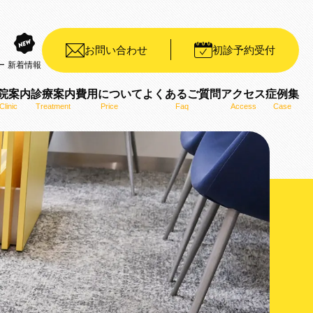
お問い合わせ
初診予約受付
ー
新着情報
院案内
診療案内
費用について
よくあるご質問
アクセス
症例集
Clinic
Treatment
Price
Faq
Access
Case
装置（デイモンシステム）
ット矯正装置（WIN）
ザライン）
ro）
用いた矯正治療