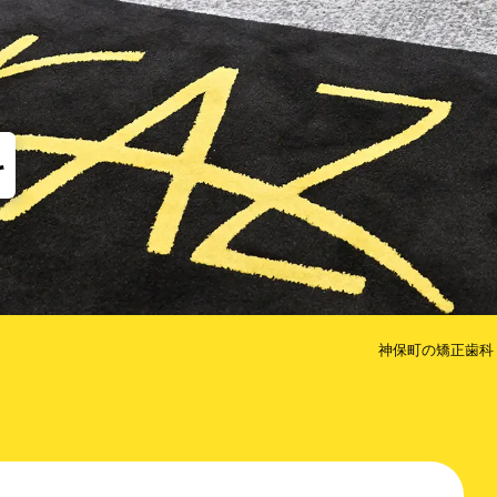
他
な矯正（MTM）
歯のクリーニング
コルチ
だけ歯を抜かない矯正
治療期間を短くするための方法
科
神保町の矯正歯科