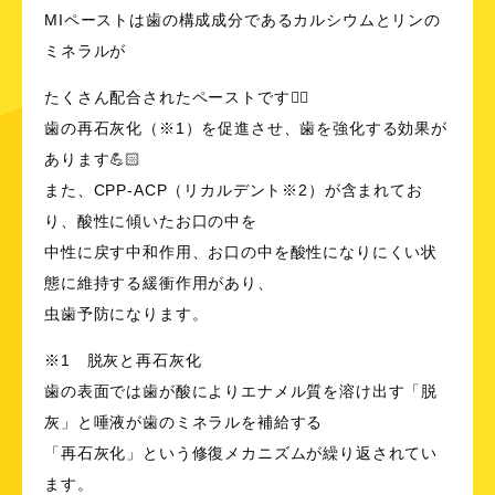
MIペーストは歯の構成成分であるカルシウムとリンの
ミネラルが
たくさん配合されたペーストです☝🏻
歯の再石灰化（※1）を促進させ、歯を強化する効果が
あります💪🏻
また、CPP-ACP（リカルデント※2）が含まれてお
り、酸性に傾いたお口の中を
中性に戻す中和作用、お口の中を酸性になりにくい状
態に維持する緩衝作用があり、
虫歯予防になります。
※1 脱灰と再石灰化
歯の表面では歯が酸によりエナメル質を溶け出す「脱
灰」と唾液が歯のミネラルを補給する
「再石灰化」という修復メカニズムが繰り返されてい
ます。