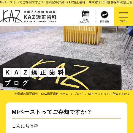
MIペーストってご存知ですか？|個別記事詳細│KAZ矯正歯科 東京都千代田区神保町の矯正歯
診療
menu
新着情報
カレンダー
医院案内
矯正歯科治療のご案内
矯正装置のご紹介
K
A
Z
矯
正
歯
科
ブ
ロ
グ
その他
神保町の矯正歯科 KAZ矯正歯科 ホーム
ブログ
MIペーストってご存知ですか？
MIペーストってご存知ですか？
こんにちは🐶