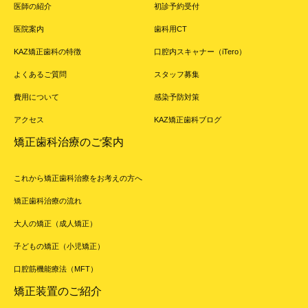
医師の紹介
初診予約受付
医院案内
歯科用CT
KAZ矯正歯科の特徴
口腔内スキャナー（iTero）
よくあるご質問
スタッフ募集
費用について
感染予防対策
アクセス
KAZ矯正歯科ブログ
矯正歯科治療のご案内
これから矯正歯科治療をお考えの方へ
矯正歯科治療の流れ
大人の矯正（成人矯正）
子どもの矯正（小児矯正）
口腔筋機能療法（MFT）
矯正装置のご紹介