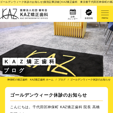
ゴールデンウィーク休診のお知らせ|個別記事詳細│KAZ矯正歯科 東京都千代田区神保町の矯
診療
menu
新着情報
カレンダー
医院案内
矯正歯科治療のご案内
矯正装置のご紹介
K
A
Z
矯
正
歯
科
ブ
ロ
グ
その他
神保町の矯正歯科 KAZ矯正歯科 ホーム
ブログ
ゴールデンウィーク休診のお知らせ
ゴールデンウィーク休診のお知らせ
こんにちは。千代田区神保町 KAZ矯正歯科 院長 高橋