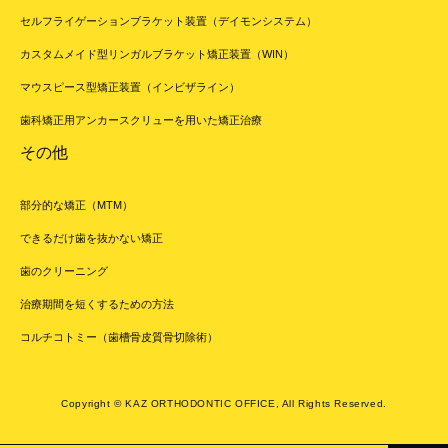
セルフライゲーションブラケット装置（デイモンシステム）
カスタムメイド型リンガルブラケット矯正装置（WIN）
マウスピース型矯正装置（インビザライン）
歯科矯正用アンカースクリューを用いた矯正治療
その他
部分的な矯正（MTM）
できるだけ歯を抜かない矯正
歯のクリーニング
治療期間を短くするための方法
コルチコトミー（歯槽骨皮質骨切除術）
Copyright © KAZ ORTHODONTIC OFFICE, All Rights Reserved.