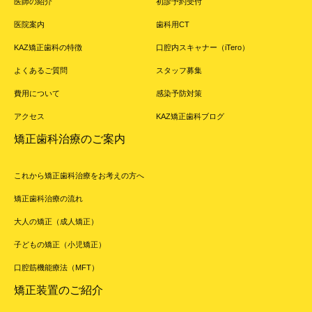
医師の紹介
初診予約受付
医院案内
歯科用CT
KAZ矯正歯科の特徴
口腔内スキャナー（iTero）
よくあるご質問
スタッフ募集
費用について
感染予防対策
アクセス
KAZ矯正歯科ブログ
矯正歯科治療のご案内
これから矯正歯科治療をお考えの方へ
矯正歯科治療の流れ
大人の矯正（成人矯正）
子どもの矯正（小児矯正）
口腔筋機能療法（MFT）
矯正装置のご紹介