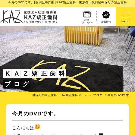
今月のDVDです。|個別記事詳細│KAZ矯正歯科 東京都千代田区神保町の矯正歯科
診療
menu
新着情報
カレンダー
医院案内
矯正歯科治療のご案内
矯正装置のご紹介
K
A
Z
矯
正
歯
科
ブ
ロ
グ
その他
神保町の矯正歯科 KAZ矯正歯科 ホーム
ブログ
今月のDVDです。
今月のDVDです。
こんにちは