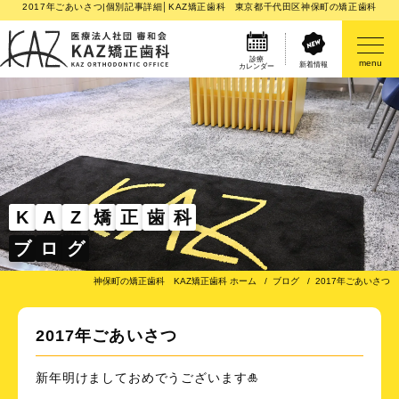
2017年ごあいさつ|個別記事詳細│KAZ矯正歯科 東京都千代田区神保町の矯正歯科
診療
menu
新着情報
カレンダー
医院案内
矯正歯科治療のご案内
矯正装置のご紹介
K
A
Z
矯
正
歯
科
ブ
ロ
グ
その他
神保町の矯正歯科 KAZ矯正歯科 ホーム
ブログ
2017年ごあいさつ
2017年ごあいさつ
新年明けましておめでうございます🎍