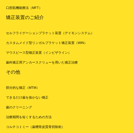
口腔筋機能療法（MFT）
矯正装置のご紹介
セルフライゲーションブラケット装置（デイモンシステム）
カスタムメイド型リンガルブラケット矯正装置（WIN）
マウスピース型矯正装置（インビザライン）
歯科矯正用アンカースクリューを用いた矯正治療
その他
部分的な矯正（MTM）
できるだけ歯を抜かない矯正
歯のクリーニング
治療期間を短くするための方法
コルチコトミー（歯槽骨皮質骨切除術）