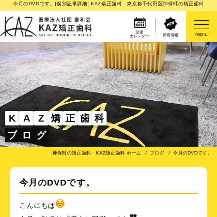
今月のDVDです。|個別記事詳細│KAZ矯正歯科 東京都千代田区神保町の矯正歯科
診療
menu
新着情報
カレンダー
医院案内
矯正歯科治療のご案内
矯正装置のご紹介
K
A
Z
矯
正
歯
科
ブ
ロ
グ
その他
神保町の矯正歯科 KAZ矯正歯科 ホーム
ブログ
今月のDVDです。
今月のDVDです。
こんにちは