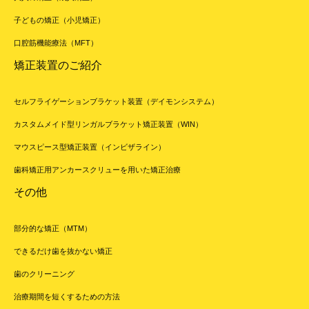
子どもの矯正（小児矯正）
口腔筋機能療法（MFT）
矯正装置のご紹介
セルフライゲーションブラケット装置（デイモンシステム）
カスタムメイド型リンガルブラケット矯正装置（WIN）
マウスピース型矯正装置（インビザライン）
歯科矯正用アンカースクリューを用いた矯正治療
その他
部分的な矯正（MTM）
できるだけ歯を抜かない矯正
歯のクリーニング
治療期間を短くするための方法