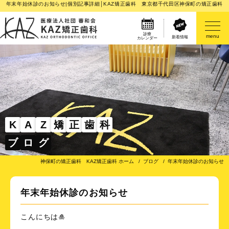
年末年始休診のお知らせ|個別記事詳細│KAZ矯正歯科 東京都千代田区神保町の矯正歯科
診療
menu
新着情報
カレンダー
医院案内
矯正歯科治療のご案内
矯正装置のご紹介
K
A
Z
矯
正
歯
科
ブ
ロ
グ
その他
神保町の矯正歯科 KAZ矯正歯科 ホーム
ブログ
年末年始休診のお知らせ
年末年始休診のお知らせ
こんにちは🎍