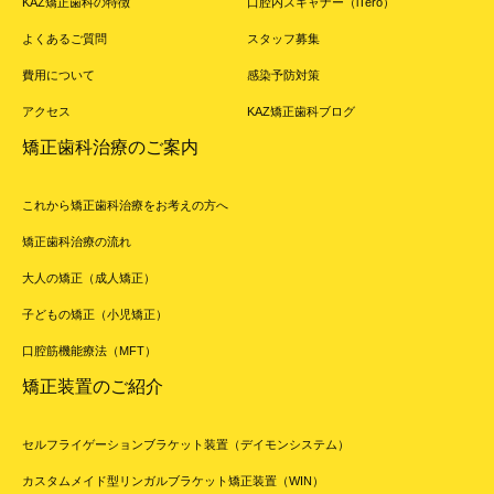
KAZ矯正歯科の特徴
口腔内スキャナー（iTero）
よくあるご質問
スタッフ募集
費用について
感染予防対策
アクセス
KAZ矯正歯科ブログ
矯正歯科治療のご案内
これから矯正歯科治療をお考えの方へ
矯正歯科治療の流れ
大人の矯正（成人矯正）
子どもの矯正（小児矯正）
口腔筋機能療法（MFT）
矯正装置のご紹介
セルフライゲーションブラケット装置（デイモンシステム）
カスタムメイド型リンガルブラケット矯正装置（WIN）