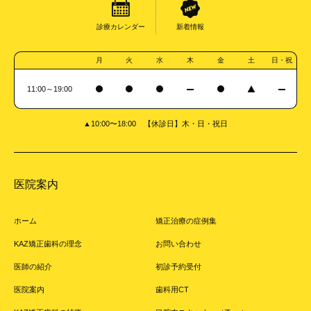
診療カレンダー
新着情報
月
火
水
木
金
土
日・祝
11:00～19:00
▲10:00〜18:00 【休診日】木・日・祝日
医院案内
ホーム
矯正治療の症例集
KAZ矯正歯科の理念
お問い合わせ
医師の紹介
初診予約受付
医院案内
歯科用CT