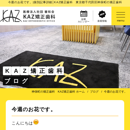
今週のお花です。|個別記事詳細│KAZ矯正歯科 東京都千代田区神保町の矯正歯科
診療
menu
新着情報
カレンダー
医院案内
矯正歯科治療のご案内
矯正装置のご紹介
K
A
Z
矯
正
歯
科
ブ
ロ
グ
その他
神保町の矯正歯科 KAZ矯正歯科 ホーム
ブログ
今週のお花です。
今週のお花です。
こんにちは