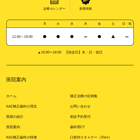
診療カレンダー
新着情報
月
火
水
木
金
土
日・祝
11:00～19:00
▲10:00〜18:00 【休診日】木・日・祝日
医院案内
ホーム
矯正治療の症例集
KAZ矯正歯科の理念
お問い合わせ
医師の紹介
初診予約受付
医院案内
歯科用CT
KAZ矯正歯科の特徴
口腔内スキャナー（iTero）