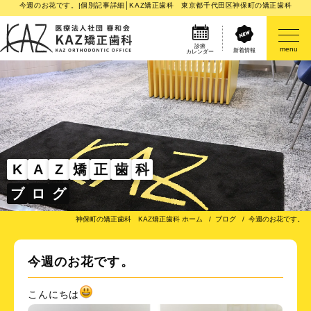
今週のお花です。|個別記事詳細│KAZ矯正歯科 東京都千代田区神保町の矯正歯科
診療
menu
新着情報
カレンダー
医院案内
矯正歯科治療のご案内
矯正装置のご紹介
K
A
Z
矯
正
歯
科
ブ
ロ
グ
その他
神保町の矯正歯科 KAZ矯正歯科 ホーム
ブログ
今週のお花です。
今週のお花です。
こんにちは