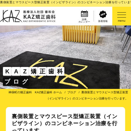
裏側装置とマウスピース型矯正装置（インビザライン）のコンビネーション治療を行っています
診療
menu
新着情報
カレンダー
医院案内
矯正歯科治療のご案内
矯正装置のご紹介
K
A
Z
矯
正
歯
科
ブ
ロ
グ
その他
神保町の矯正歯科 KAZ矯正歯科 ホーム
ブログ
裏側装置とマウスピース型矯正装置
（インビザライン）のコンビネーション治療を行っています。
裏側装置とマウスピース型矯正装置（イン
ビザライン）のコンビネーション治療を行
っています。