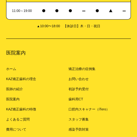
11:00～19:00
▲10:00〜18:00 【休診日】木・日・祝日
医院案内
ホーム
矯正治療の症例集
KAZ矯正歯科の理念
お問い合わせ
医師の紹介
初診予約受付
医院案内
歯科用CT
KAZ矯正歯科の特徴
口腔内スキャナー（iTero）
よくあるご質問
スタッフ募集
費用について
感染予防対策