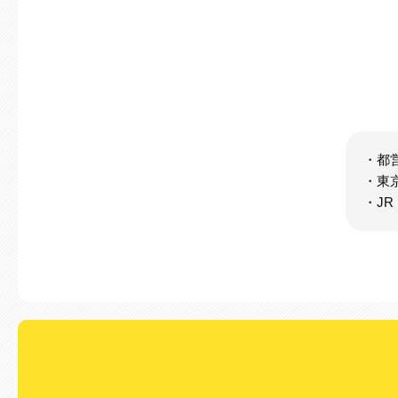
・都
・東
・J