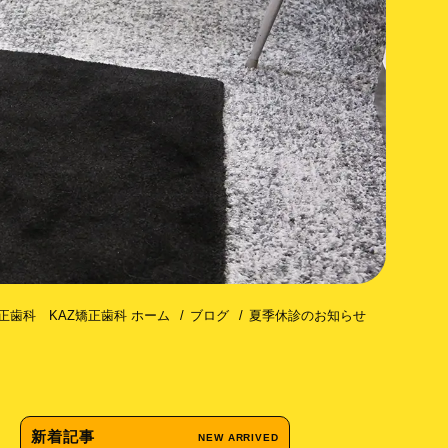
コトミー（歯槽骨皮質骨切除術）
正歯科 KAZ矯正歯科 ホーム
ブログ
夏季休診のお知らせ
新着記事
NEW ARRIVED