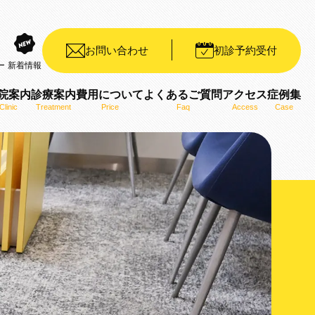
お問い合わせ
初診予約受付
ー
新着情報
院案内
診療案内
費用について
よくあるご質問
アクセス
症例集
Clinic
Treatment
Price
Faq
Access
Case
装置（デイモンシステム）
ット矯正装置（WIN）
ザライン）
ro）
用いた矯正治療