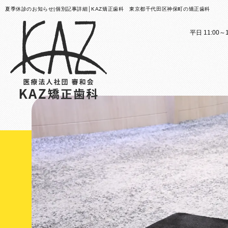
夏季休診のお知らせ|個別記事詳細│KAZ矯正歯科 東京都千代田区神保町の矯正歯科
平日 11:00～1
医院案内
矯正歯科治療のご案内
医院
矯正
矯正装置のご紹介
KAZ
これか
その他
医院案
矯正歯
歯科用
大人の
スタッ
子ども
KAZ
口腔筋