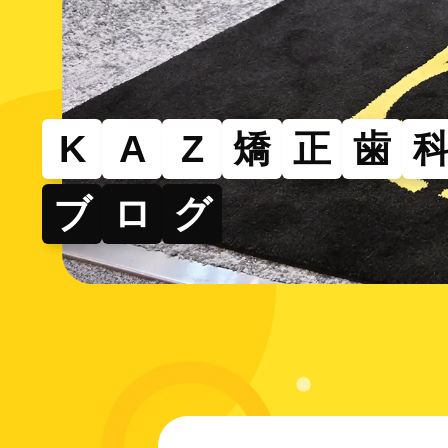
その
部分的
できる
K
A
Z
矯
正
歯
ブ
ロ
グ