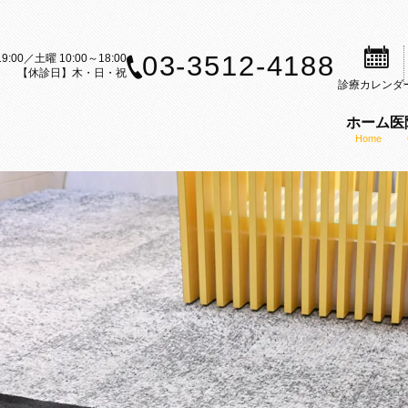
03-3512-4188
9:00／土曜 10:00～18:00
【休診日】木・日・祝
診療
カレンダ
ホーム
医
Home
案内
歯科治療のご案内
矯正装置のご紹介
矯正歯科の理念
ら矯正歯科治療をお考えの方へ
セルフライゲーションブラケット
医師の紹介
内
科治療の流れ
カスタムメイド型リンガルブラケ
KAZ矯正歯科の特徴
CT
矯正（成人矯正）
マウスピース型矯正装置（インビ
口腔内スキャナー（iTe
フ募集
の矯正（小児矯正）
歯科矯正用アンカースクリューを
感染予防対策
矯正歯科ブログ
機能療法（MFT）