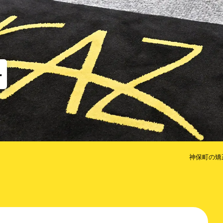
他
な矯正（MTM）
歯のクリーニング
コルチ
だけ歯を抜かない矯正
治療期間を短くするための方法
科
神保町の矯