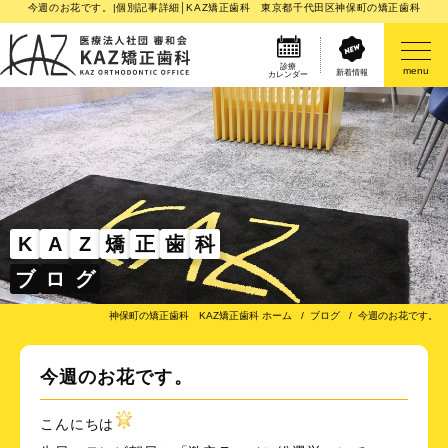
今週のお花です。|個別記事詳細│KAZ矯正歯科 東京都千代田区神保町の矯正歯科
診療
menu
新着情報
カレンダー
医院案内
矯正歯科治療のご案内
矯正装置のご紹介
K
A
Z
矯
正
歯
科
ブ
ロ
グ
その他
神保町の矯正歯科 KAZ矯正歯科 ホーム
ブログ
今週のお花です。
今週のお花です。
こんにちは