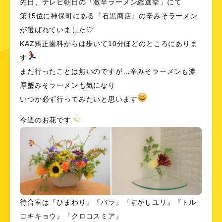
先日、テレビ朝日の「激辛ラーメン総選挙」にて
第15位に神保町にある『石黒商店』の辛みそラーメン
が選ばれていました♡
KAZ矯正歯科からは歩いて10分ほどのところにありま
す
まだ行ったことは無いのですが…辛みそラーメンも濃
厚蟹みそラーメンも気になり
いつか必ず行ってみたいと思います
今週のお花です
待合室は『ひまわり』『バラ』『すかしユリ』『トル
コキキョウ』『クロコスミア』