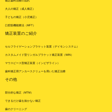
矯正歯科治療の流れ
大人の矯正（成人矯正）
子どもの矯正（小児矯正）
口腔筋機能療法（MFT）
矯正装置のご紹介
セルフライゲーションブラケット装置（デイモンシステム）
カスタムメイド型リンガルブラケット矯正装置（WIN）
マウスピース型矯正装置（インビザライン）
歯科矯正用アンカースクリューを用いた矯正治療
その他
部分的な矯正（MTM）
できるだけ歯を抜かない矯正
歯のクリーニング