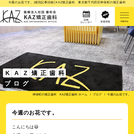
今週のお花です。|個別記事詳細│KAZ矯正歯科 東京都千代田区神保町の矯正歯科
診療
menu
新着情報
カレンダー
医院案内
矯正歯科治療のご案内
矯正装置のご紹介
K
A
Z
矯
正
歯
科
ブ
ロ
グ
その他
神保町の矯正歯科 KAZ矯正歯科 ホーム
ブログ
今週のお花です。
今週のお花です。
こんにちは😃