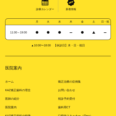
診療カレンダー
新着情報
月
火
水
木
金
土
日・祝
11:00～19:00
▲10:00〜18:00 【休診日】木・日・祝日
医院案内
ホーム
矯正治療の症例集
KAZ矯正歯科の理念
お問い合わせ
医師の紹介
初診予約受付
医院案内
歯科用CT
KAZ矯正歯科の特徴
口腔内スキャナー（iTero）