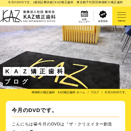
今月のDVDです。|個別記事詳細│KAZ矯正歯科 東京都千代田区神保町の矯正歯科
診療
menu
新着情報
カレンダー
医院案内
矯正歯科治療のご案内
矯正装置のご紹介
K
A
Z
矯
正
歯
科
ブ
ロ
グ
その他
神保町の矯正歯科 KAZ矯正歯科 ホーム
ブログ
今月のDVDです。
今月のDVDです。
こんにちは😀今月のDVDは『ザ・クリエイター創造