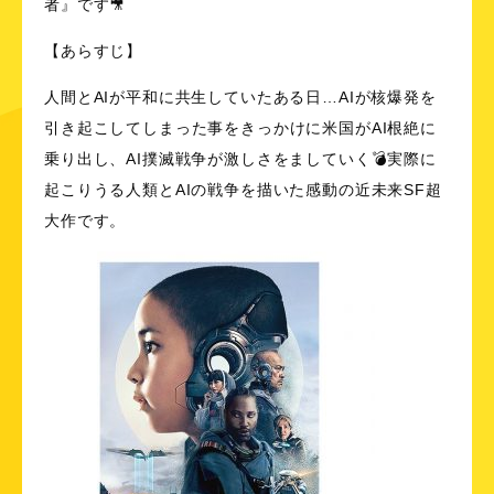
者』です🎥
【あらすじ】
人間とAIが平和に共生していたある日…AIが核爆発を
引き起こしてしまった事をきっかけに米国がAI根絶に
乗り出し、AI撲滅戦争が激しさをましていく💣実際に
起こりうる人類とAIの戦争を描いた感動の近未来SF超
大作です。