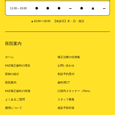
11:00～19:00
▲10:00〜18:00 【休診日】木・日・祝日
医院案内
ホーム
矯正治療の症例集
KAZ矯正歯科の理念
お問い合わせ
医師の紹介
初診予約受付
医院案内
歯科用CT
KAZ矯正歯科の特徴
口腔内スキャナー（iTero）
よくあるご質問
スタッフ募集
費用について
感染予防対策