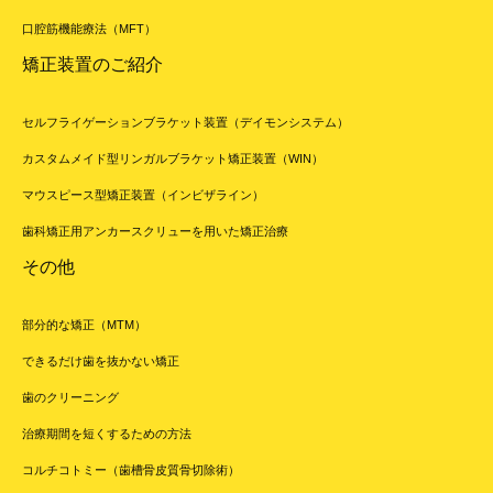
口腔筋機能療法（MFT）
矯正装置のご紹介
セルフライゲーションブラケット装置（デイモンシステム）
カスタムメイド型リンガルブラケット矯正装置（WIN）
マウスピース型矯正装置（インビザライン）
歯科矯正用アンカースクリューを用いた矯正治療
その他
部分的な矯正（MTM）
できるだけ歯を抜かない矯正
歯のクリーニング
治療期間を短くするための方法
コルチコトミー（歯槽骨皮質骨切除術）