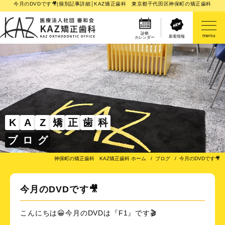
今月のDVDです🎥|個別記事詳細│KAZ矯正歯科 東京都千代田区神保町の矯正歯科
診療
menu
新着情報
カレンダー
医院案内
矯正歯科治療のご案内
矯正装置のご紹介
K
A
Z
矯
正
歯
科
ブ
ロ
グ
その他
神保町の矯正歯科 KAZ矯正歯科 ホーム
ブログ
今月のDVDです🎥
今月のDVDです🎥
こんにちは😀今月のDVDは『F1』です🎬