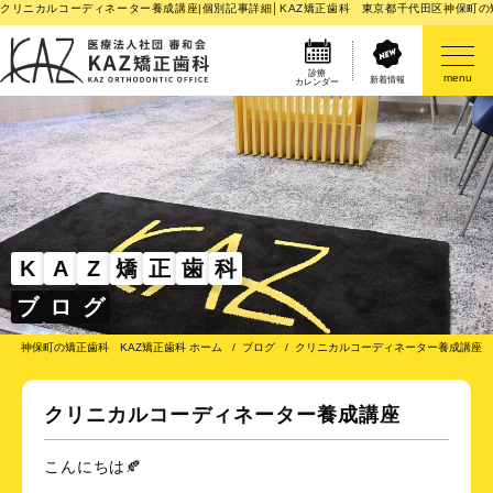
クリニカルコーディネーター養成講座|個別記事詳細│KAZ矯正歯科 東京都千代田区神保町の
診療
menu
新着情報
カレンダー
医院案内
矯正歯科治療のご案内
矯正装置のご紹介
K
A
Z
矯
正
歯
科
ブ
ロ
グ
その他
神保町の矯正歯科 KAZ矯正歯科 ホーム
ブログ
クリニカルコーディネーター養成講座
クリニカルコーディネーター養成講座
こんにちは🍂