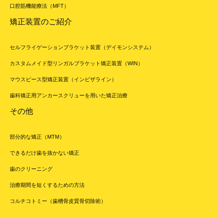
口腔筋機能療法（MFT）
矯正装置のご紹介
セルフライゲーションブラケット装置（デイモンシステム）
カスタムメイド型リンガルブラケット矯正装置（WIN）
マウスピース型矯正装置（インビザライン）
歯科矯正用アンカースクリューを用いた矯正治療
その他
部分的な矯正（MTM）
できるだけ歯を抜かない矯正
歯のクリーニング
治療期間を短くするための方法
コルチコトミー（歯槽骨皮質骨切除術）