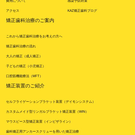
費用について
感染予防対策
アクセス
KAZ矯正歯科ブログ
矯正歯科治療のご案内
これから矯正歯科治療をお考えの方へ
矯正歯科治療の流れ
大人の矯正（成人矯正）
子どもの矯正（小児矯正）
口腔筋機能療法（MFT）
矯正装置のご紹介
セルフライゲーションブラケット装置（デイモンシステム）
カスタムメイド型リンガルブラケット矯正装置（WIN）
マウスピース型矯正装置（インビザライン）
歯科矯正用アンカースクリューを用いた矯正治療