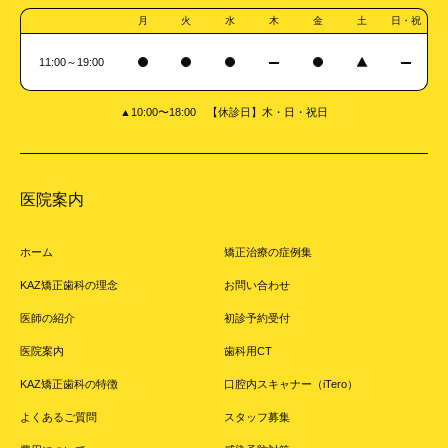
月
火
水
木
金
土
日・祝
11:00～19:00
▲10:00〜18:00 【休診日】木・日・祝日
医院案内
ホーム
矯正治療の症例集
KAZ矯正歯科の理念
お問い合わせ
医師の紹介
初診予約受付
医院案内
歯科用CT
KAZ矯正歯科の特徴
口腔内スキャナー（iTero）
よくあるご質問
スタッフ募集