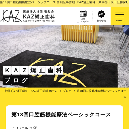
第18回口腔筋機能療法ベーシックコース|個別記事詳細│KAZ矯正歯科 東京都千代田区神保
診療
menu
新着情報
カレンダー
医院案内
矯正歯科治療のご案内
矯正装置のご紹介
K
A
Z
矯
正
歯
科
ブ
ロ
グ
その他
神保町の矯正歯科 KAZ矯正歯科 ホーム
ブログ
第18回口腔筋機能療法ベーシックコー
ス
第18回口腔筋機能療法ベーシックコース
こんにちは🌾