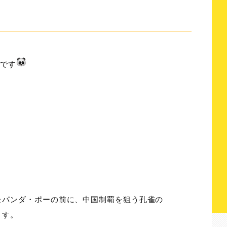
』です
たパンダ・ポーの前に、中国制覇を狙う孔雀の
ます。