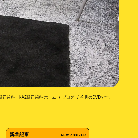
コトミー（歯槽骨皮質骨切除術）
矯正歯科 KAZ矯正歯科 ホーム
ブログ
今月のDVDです。
新着記事
NEW ARRIVED