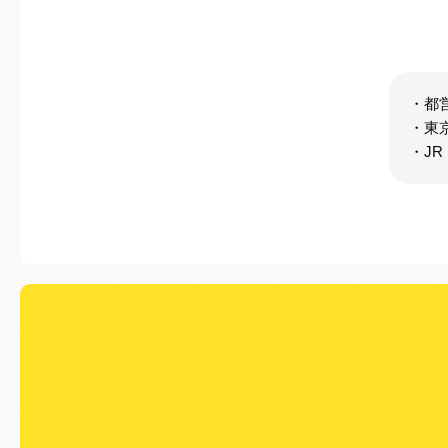
・都
・東
・J