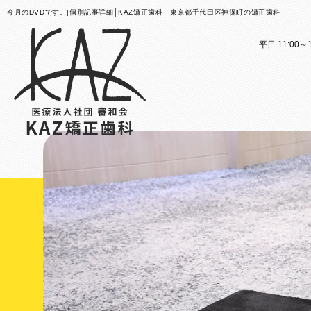
今月のDVDです。|個別記事詳細│KAZ矯正歯科 東京都千代田区神保町の矯正歯科
平日 11:00～1
医院案内
矯正歯科治療のご案内
医院
矯正
矯正装置のご紹介
KAZ
これか
その他
医院案
矯正歯
歯科用
大人の
スタッ
子ども
KAZ
口腔筋