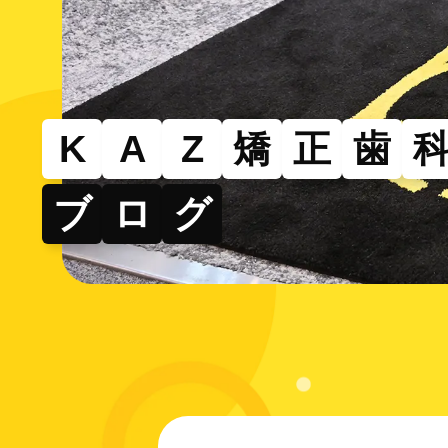
その
部分的
できる
K
A
Z
矯
正
歯
ブ
ロ
グ