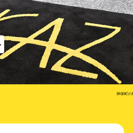
他
な矯正（MTM）
歯のクリーニング
コルチ
だけ歯を抜かない矯正
治療期間を短くするための方法
科
神保町の