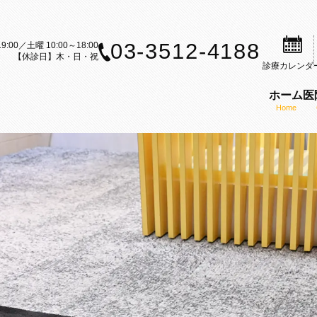
03-3512-4188
9:00／土曜 10:00～18:00
【休診日】木・日・祝
診療
カレンダ
ホーム
医
Home
案内
歯科治療のご案内
矯正装置のご紹介
矯正歯科の理念
ら矯正歯科治療をお考えの方へ
セルフライゲーションブラケット
医師の紹介
内
科治療の流れ
カスタムメイド型リンガルブラケ
KAZ矯正歯科の特徴
CT
矯正（成人矯正）
マウスピース型矯正装置（インビ
口腔内スキャナー（iTe
フ募集
の矯正（小児矯正）
歯科矯正用アンカースクリューを
感染予防対策
矯正歯科ブログ
機能療法（MFT）