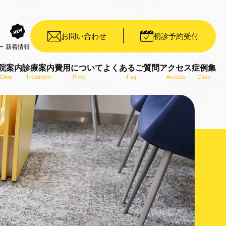
お問い合わせ
初診予約受付
ー
新着情報
院案内
診療案内
費用について
よくあるご質問
アクセス
症例集
Clinic
Treatment
Price
Faq
Access
Case
装置（デイモンシステム）
ット矯正装置（WIN）
ザライン）
ro）
用いた矯正治療