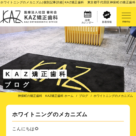
ホワイトニングのメカニズム|個別記事詳細│KAZ矯正歯科 東京都千代田区神保町の矯正歯科
診療
menu
新着情報
カレンダー
医院案内
矯正歯科治療のご案内
矯正装置のご紹介
K
A
Z
矯
正
歯
科
ブ
ロ
グ
その他
神保町の矯正歯科 KAZ矯正歯科 ホーム
ブログ
ホワイトニングのメカニズム
ホワイトニングのメカニズム
こんにちは
🌻