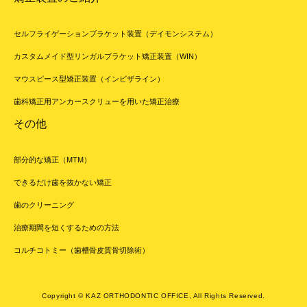
セルフライゲーションブラケット装置（デイモンシステム）
カスタムメイド型リンガルブラケット矯正装置（WIN）
マウスピース型矯正装置（インビザライン）
歯科矯正用アンカースクリューを用いた矯正治療
その他
部分的な矯正（MTM）
できるだけ歯を抜かない矯正
歯のクリーニング
治療期間を短くするための方法
コルチコトミー（歯槽骨皮質骨切除術）
Copyright © KAZ ORTHODONTIC OFFICE, All Rights Reserved.