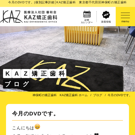
今月のDVDです。|個別記事詳細│KAZ矯正歯科 東京都千代田区神保町の矯正歯科
診療
menu
新着情報
カレンダー
医院案内
矯正歯科治療のご案内
矯正装置のご紹介
K
A
Z
矯
正
歯
科
ブ
ロ
グ
その他
神保町の矯正歯科 KAZ矯正歯科 ホーム
ブログ
今月のDVDです。
今月のDVDです。
こんにちは