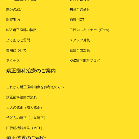
医師の紹介
初診予約受付
医院案内
歯科用CT
KAZ矯正歯科の特徴
口腔内スキャナー（iTero）
よくあるご質問
スタッフ募集
費用について
感染予防対策
アクセス
KAZ矯正歯科ブログ
矯正歯科治療のご案内
これから矯正歯科治療をお考えの方へ
矯正歯科治療の流れ
大人の矯正（成人矯正）
子どもの矯正（小児矯正）
口腔筋機能療法（MFT）
矯正装置のご紹介