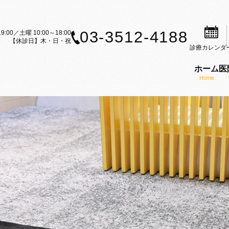
03-3512-4188
9:00／土曜 10:00～18:00
【休診日】木・日・祝
診療
カレンダ
ホーム
医
Home
案内
歯科治療のご案内
矯正装置のご紹介
矯正歯科の理念
ら矯正歯科治療をお考えの方へ
セルフライゲーションブラケット
医師の紹介
内
科治療の流れ
カスタムメイド型リンガルブラケ
KAZ矯正歯科の特徴
CT
矯正（成人矯正）
マウスピース型矯正装置（インビ
口腔内スキャナー（iTe
フ募集
の矯正（小児矯正）
歯科矯正用アンカースクリューを
感染予防対策
矯正歯科ブログ
機能療法（MFT）