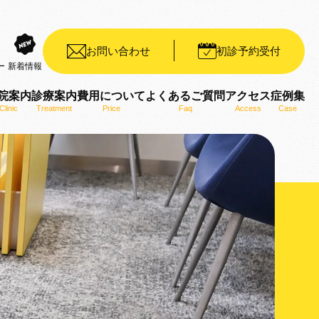
お問い合わせ
初診予約受付
ー
新着情報
院案内
診療案内
費用について
よくあるご質問
アクセス
症例集
Clinic
Treatment
Price
Faq
Access
Case
装置（デイモンシステム）
ット矯正装置（WIN）
ザライン）
ro）
用いた矯正治療