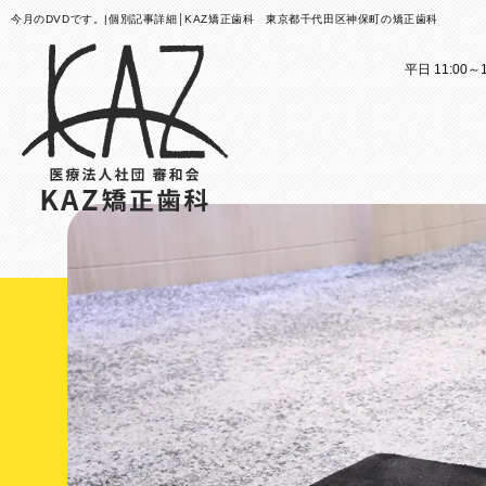
今月のDVDです。|個別記事詳細│KAZ矯正歯科 東京都千代田区神保町の矯正歯科
平日 11:00～1
医院案内
矯正歯科治療のご案内
医院
矯正
矯正装置のご紹介
KAZ
これか
その他
医院案
矯正歯
歯科用
大人の
スタッ
子ども
KAZ
口腔筋