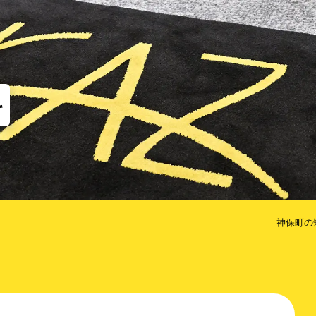
他
な矯正（MTM）
歯のクリーニング
コルチ
だけ歯を抜かない矯正
治療期間を短くするための方法
科
神保町の