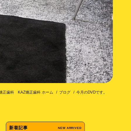
コトミー（歯槽骨皮質骨切除術）
矯正歯科 KAZ矯正歯科 ホーム
ブログ
今月のDVDです。
新着記事
NEW ARRIVED