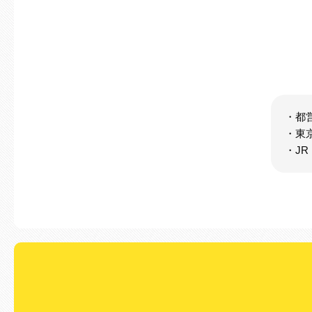
・都
・東
・J