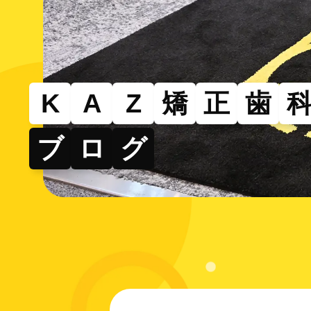
その
部分的
できる
K
A
Z
矯
正
歯
ブ
ロ
グ