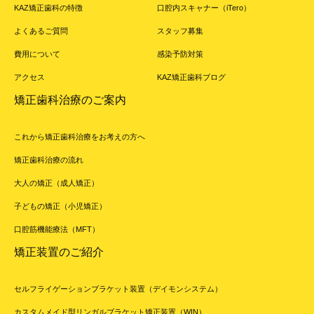
KAZ矯正歯科の特徴
口腔内スキャナー（iTero）
よくあるご質問
スタッフ募集
費用について
感染予防対策
アクセス
KAZ矯正歯科ブログ
矯正歯科治療のご案内
これから矯正歯科治療をお考えの方へ
矯正歯科治療の流れ
大人の矯正（成人矯正）
子どもの矯正（小児矯正）
口腔筋機能療法（MFT）
矯正装置のご紹介
セルフライゲーションブラケット装置（デイモンシステム）
カスタムメイド型リンガルブラケット矯正装置（WIN）