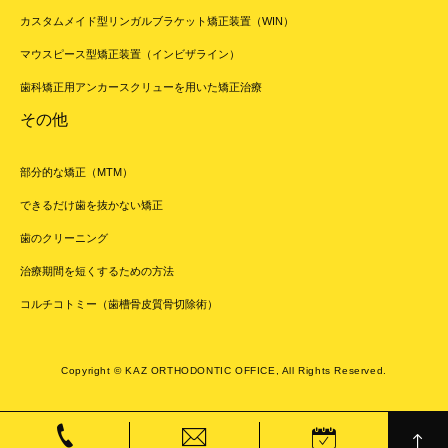
カスタムメイド型リンガルブラケット矯正装置（WIN）
マウスピース型矯正装置（インビザライン）
歯科矯正用アンカースクリューを用いた矯正治療
その他
部分的な矯正（MTM）
できるだけ歯を抜かない矯正
歯のクリーニング
治療期間を短くするための方法
コルチコトミー（歯槽骨皮質骨切除術）
Copyright © KAZ ORTHODONTIC OFFICE, All Rights Reserved.