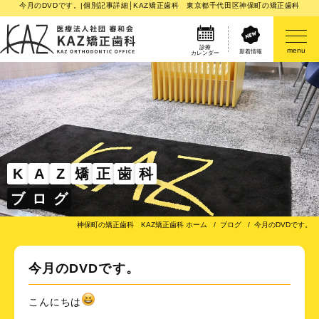
今月のDVDです。|個別記事詳細│KAZ矯正歯科 東京都千代田区神保町の矯正歯科
診療
menu
新着情報
カレンダー
医院案内
矯正歯科治療のご案内
矯正装置のご紹介
K
A
Z
矯
正
歯
科
ブ
ロ
グ
その他
神保町の矯正歯科 KAZ矯正歯科 ホーム
ブログ
今月のDVDです。
今月のDVDです。
こんにちは