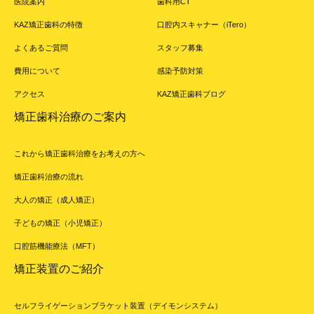
医院案内
歯科用CT
KAZ矯正歯科の特徴
口腔内スキャナー（iTero）
よくあるご質問
スタッフ募集
費用について
感染予防対策
アクセス
KAZ矯正歯科ブログ
矯正歯科治療のご案内
これから矯正歯科治療をお考えの方へ
矯正歯科治療の流れ
大人の矯正（成人矯正）
子どもの矯正（小児矯正）
口腔筋機能療法（MFT）
矯正装置のご紹介
セルフライゲーションブラケット装置（デイモンシステム）