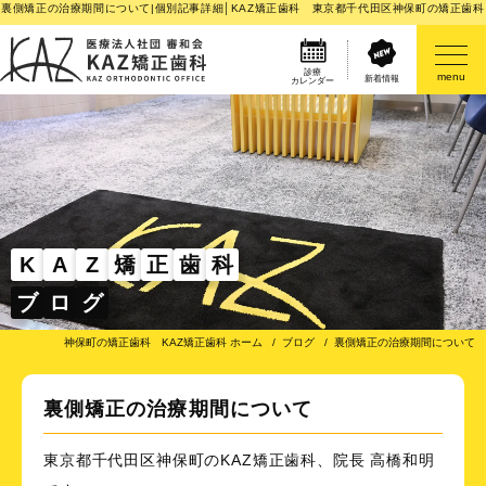
裏側矯正の治療期間について|個別記事詳細│KAZ矯正歯科 東京都千代田区神保町の矯正歯科
診療
menu
新着情報
カレンダー
医院案内
矯正歯科治療のご案内
矯正装置のご紹介
K
A
Z
矯
正
歯
科
ブ
ロ
グ
その他
神保町の矯正歯科 KAZ矯正歯科 ホーム
ブログ
裏側矯正の治療期間について
裏側矯正の治療期間について
東京都千代田区神保町のKAZ矯正歯科、院長 高橋和明