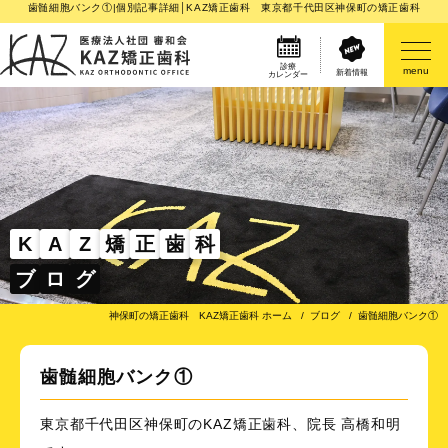
歯髄細胞バンク①|個別記事詳細│KAZ矯正歯科 東京都千代田区神保町の矯正歯科
診療
menu
新着情報
カレンダー
医院案内
矯正歯科治療のご案内
矯正装置のご紹介
K
A
Z
矯
正
歯
科
ブ
ロ
グ
その他
神保町の矯正歯科 KAZ矯正歯科 ホーム
ブログ
歯髄細胞バンク①
歯髄細胞バンク①
東京都千代田区神保町のKAZ矯正歯科、院長 高橋和明