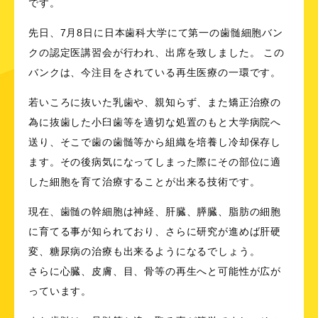
です。
先日、7月8日に日本歯科大学にて第一の歯髄細胞バン
クの認定医講習会が行われ、出席を致しました。 この
バンクは、今注目をされている再生医療の一環です。
若いころに抜いた乳歯や、親知らず、また矯正治療の
為に抜歯した小臼歯等を適切な処置のもと大学病院へ
送り、そこで歯の歯髄等から組織を培養し冷却保存し
ます。その後病気になってしまった際にその部位に適
した細胞を育て治療することが出来る技術です。
現在、歯髄の幹細胞は神経、肝臓、膵臓、脂肪の細胞
に育てる事が知られており、さらに研究が進めば肝硬
変、糖尿病の治療も出来るようになるでしょう。
さらに心臓、皮膚、目、骨等の再生へと可能性が広が
っています。