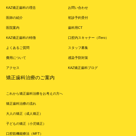
KAZ矯正歯科の理念
お問い合わせ
医師の紹介
初診予約受付
医院案内
歯科用CT
KAZ矯正歯科の特徴
口腔内スキャナー（iTero）
よくあるご質問
スタッフ募集
費用について
感染予防対策
アクセス
KAZ矯正歯科ブログ
矯正歯科治療のご案内
これから矯正歯科治療をお考えの方へ
矯正歯科治療の流れ
大人の矯正（成人矯正）
子どもの矯正（小児矯正）
口腔筋機能療法（MFT）