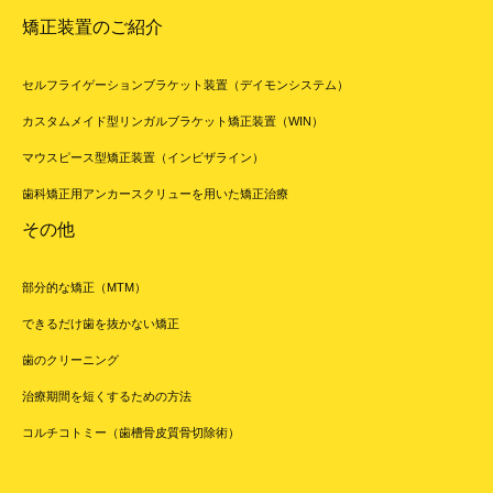
矯正装置のご紹介
セルフライゲーションブラケット装置（デイモンシステム）
カスタムメイド型リンガルブラケット矯正装置（WIN）
マウスピース型矯正装置（インビザライン）
歯科矯正用アンカースクリューを用いた矯正治療
その他
部分的な矯正（MTM）
できるだけ歯を抜かない矯正
歯のクリーニング
治療期間を短くするための方法
コルチコトミー（歯槽骨皮質骨切除術）