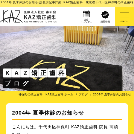
2004年 夏季休診のお知らせ|個別記事詳細│KAZ矯正歯科 東京都千代田区神保町の矯正歯科
診療
menu
新着情報
カレンダー
医院案内
矯正歯科治療のご案内
矯正装置のご紹介
K
A
Z
矯
正
歯
科
ブ
ロ
グ
その他
神保町の矯正歯科 KAZ矯正歯科 ホーム
ブログ
2004年 夏季休診のお知らせ
2004年 夏季休診のお知らせ
こんにちは。千代田区神保町 KAZ矯正歯科 院長 高橋