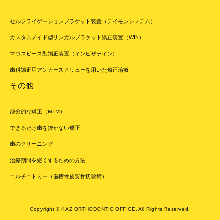
セルフライゲーションブラケット装置（デイモンシステム）
カスタムメイド型リンガルブラケット矯正装置（WIN）
マウスピース型矯正装置（インビザライン）
歯科矯正用アンカースクリューを用いた矯正治療
その他
部分的な矯正（MTM）
できるだけ歯を抜かない矯正
歯のクリーニング
治療期間を短くするための方法
コルチコトミー（歯槽骨皮質骨切除術）
Copyright © KAZ ORTHODONTIC OFFICE, All Rights Reserved.