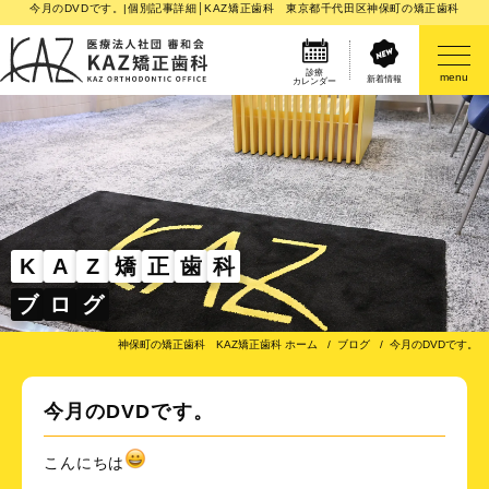
今月のDVDです。|個別記事詳細│KAZ矯正歯科 東京都千代田区神保町の矯正歯科
診療
menu
新着情報
カレンダー
医院案内
矯正歯科治療のご案内
矯正装置のご紹介
K
A
Z
矯
正
歯
科
ブ
ロ
グ
その他
神保町の矯正歯科 KAZ矯正歯科 ホーム
ブログ
今月のDVDです。
今月のDVDです。
こんにちは