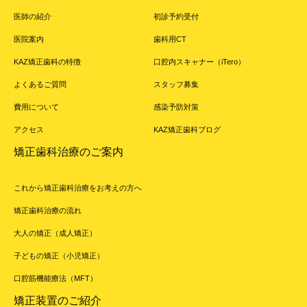
医師の紹介
初診予約受付
医院案内
歯科用CT
KAZ矯正歯科の特徴
口腔内スキャナー（iTero）
よくあるご質問
スタッフ募集
費用について
感染予防対策
アクセス
KAZ矯正歯科ブログ
矯正歯科治療のご案内
これから矯正歯科治療をお考えの方へ
矯正歯科治療の流れ
大人の矯正（成人矯正）
子どもの矯正（小児矯正）
口腔筋機能療法（MFT）
矯正装置のご紹介