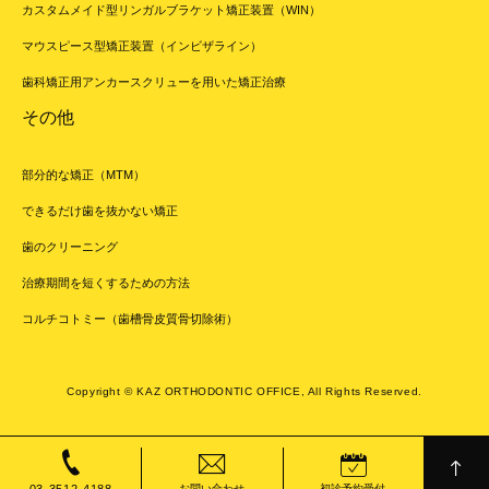
カスタムメイド型リンガルブラケット矯正装置（WIN）
マウスピース型矯正装置（インビザライン）
歯科矯正用アンカースクリューを用いた矯正治療
その他
部分的な矯正（MTM）
できるだけ歯を抜かない矯正
歯のクリーニング
治療期間を短くするための方法
コルチコトミー（歯槽骨皮質骨切除術）
Copyright © KAZ ORTHODONTIC OFFICE, All Rights Reserved.
お問い合わせ
初診予約受付