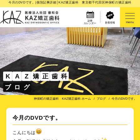
今月のDVDです。|個別記事詳細│KAZ矯正歯科 東京都千代田区神保町の矯正歯科
診療
menu
新着情報
カレンダー
医院案内
矯正歯科治療のご案内
矯正装置のご紹介
K
A
Z
矯
正
歯
科
ブ
ロ
グ
その他
神保町の矯正歯科 KAZ矯正歯科 ホーム
ブログ
今月のDVDです。
今月のDVDです。
こんにちは