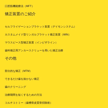
口腔筋機能療法（MFT）
矯正装置のご紹介
セルフライゲーションブラケット装置（デイモンシステム）
カスタムメイド型リンガルブラケット矯正装置（WIN）
マウスピース型矯正装置（インビザライン）
歯科矯正用アンカースクリューを用いた矯正治療
その他
部分的な矯正（MTM）
できるだけ歯を抜かない矯正
歯のクリーニング
治療期間を短くするための方法
コルチコトミー（歯槽骨皮質骨切除術）