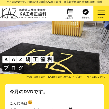
今月のDVDです。|個別記事詳細│KAZ矯正歯科 東京都千代田区神保町の矯正歯科
診療
menu
新着情報
カレンダー
医院案内
矯正歯科治療のご案内
矯正装置のご紹介
K
A
Z
矯
正
歯
科
ブ
ロ
グ
その他
神保町の矯正歯科 KAZ矯正歯科 ホーム
ブログ
今月のDVDです。
今月のDVDです。
こんにちは