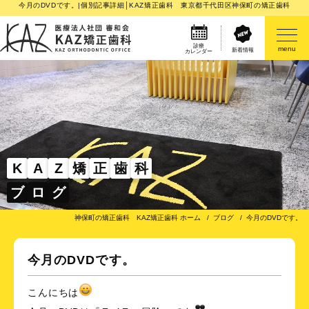
今月のDVDです。|個別記事詳細│KAZ矯正歯科 東京都千代田区神保町の矯正歯科
診療
menu
新着情報
カレンダー
医院案内
矯正歯科治療のご案内
矯正装置のご紹介
K
A
Z
矯
正
歯
科
ブ
ロ
グ
その他
神保町の矯正歯科 KAZ矯正歯科 ホーム
ブログ
今月のDVDです。
今月のDVDです。
こんにちは