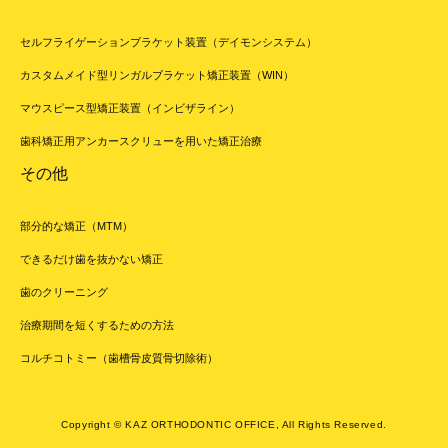
セルフライゲーションブラケット装置（デイモンシステム）
カスタムメイド型リンガルブラケット矯正装置（WIN）
マウスピース型矯正装置（インビザライン）
歯科矯正用アンカースクリューを用いた矯正治療
その他
部分的な矯正（MTM）
できるだけ歯を抜かない矯正
歯のクリーニング
治療期間を短くするための方法
コルチコトミー（歯槽骨皮質骨切除術）
Copyright © KAZ ORTHODONTIC OFFICE, All Rights Reserved.