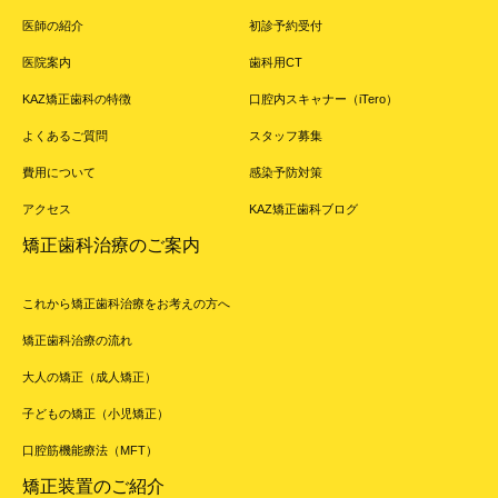
医師の紹介
初診予約受付
医院案内
歯科用CT
KAZ矯正歯科の特徴
口腔内スキャナー（iTero）
よくあるご質問
スタッフ募集
費用について
感染予防対策
アクセス
KAZ矯正歯科ブログ
矯正歯科治療のご案内
これから矯正歯科治療をお考えの方へ
矯正歯科治療の流れ
大人の矯正（成人矯正）
子どもの矯正（小児矯正）
口腔筋機能療法（MFT）
矯正装置のご紹介