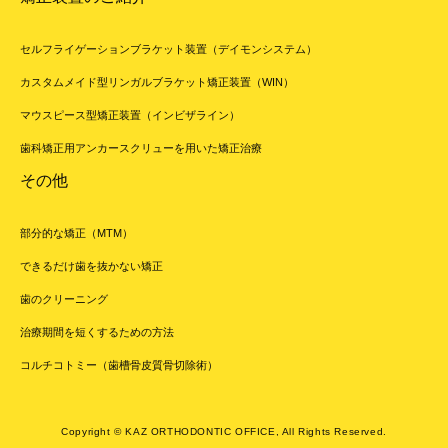
セルフライゲーションブラケット装置（デイモンシステム）
カスタムメイド型リンガルブラケット矯正装置（WIN）
マウスピース型矯正装置（インビザライン）
歯科矯正用アンカースクリューを用いた矯正治療
その他
部分的な矯正（MTM）
できるだけ歯を抜かない矯正
歯のクリーニング
治療期間を短くするための方法
コルチコトミー（歯槽骨皮質骨切除術）
Copyright © KAZ ORTHODONTIC OFFICE, All Rights Reserved.