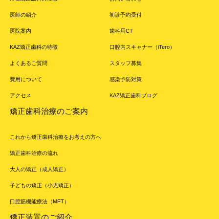
医師の紹介
初診予約受付
医院案内
歯科用CT
KAZ矯正歯科の特徴
口腔内スキャナー（iTero）
よくあるご質問
スタッフ募集
費用について
感染予防対策
アクセス
KAZ矯正歯科ブログ
矯正歯科治療のご案内
これから矯正歯科治療をお考えの方へ
矯正歯科治療の流れ
大人の矯正（成人矯正）
子どもの矯正（小児矯正）
口腔筋機能療法（MFT）
矯正装置のご紹介