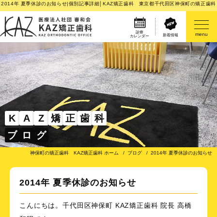
2014年 夏季休診のお知らせ|個別記事詳細│KAZ矯正歯科 東京都千代田区神保町の矯正歯科
診療
menu
新着情報
カレンダー
医院案内
矯正歯科治療のご案内
矯正装置のご紹介
K
A
Z
矯
正
歯
科
ブ
ロ
グ
その他
神保町の矯正歯科 KAZ矯正歯科 ホーム
ブログ
2014年 夏季休診のお知らせ
2014年 夏季休診のお知らせ
こんにちは。千代田区神保町 KAZ矯正歯科 院長 高橋