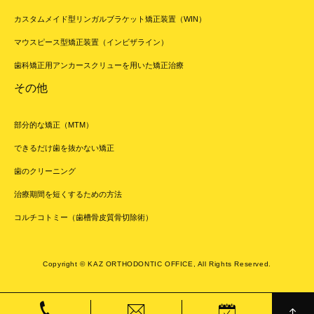
カスタムメイド型リンガルブラケット矯正装置（WIN）
マウスピース型矯正装置（インビザライン）
歯科矯正用アンカースクリューを用いた矯正治療
その他
部分的な矯正（MTM）
できるだけ歯を抜かない矯正
歯のクリーニング
治療期間を短くするための方法
コルチコトミー（歯槽骨皮質骨切除術）
Copyright © KAZ ORTHODONTIC OFFICE, All Rights Reserved.