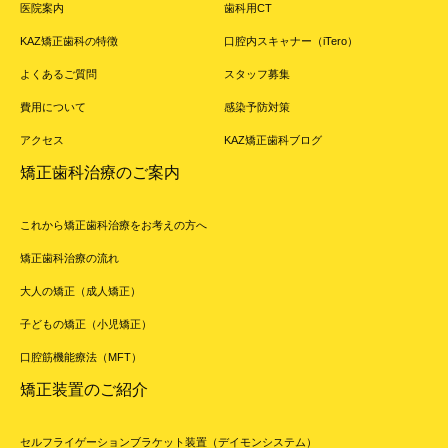
医院案内
歯科用CT
KAZ矯正歯科の特徴
口腔内スキャナー（iTero）
よくあるご質問
スタッフ募集
費用について
感染予防対策
アクセス
KAZ矯正歯科ブログ
矯正歯科治療のご案内
これから矯正歯科治療をお考えの方へ
矯正歯科治療の流れ
大人の矯正（成人矯正）
子どもの矯正（小児矯正）
口腔筋機能療法（MFT）
矯正装置のご紹介
セルフライゲーションブラケット装置（デイモンシステム）