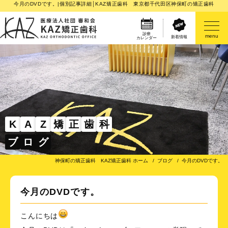
今月のDVDです。|個別記事詳細│KAZ矯正歯科 東京都千代田区神保町の矯正歯科
診療
menu
新着情報
カレンダー
医院案内
矯正歯科治療のご案内
矯正装置のご紹介
K
A
Z
矯
正
歯
科
ブ
ロ
グ
その他
神保町の矯正歯科 KAZ矯正歯科 ホーム
ブログ
今月のDVDです。
今月のDVDです。
こんにちは