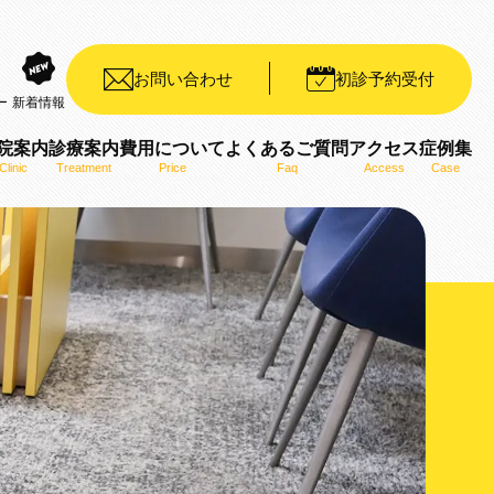
お問い合わせ
初診予約受付
ー
新着情報
院案内
診療案内
費用について
よくあるご質問
アクセス
症例集
Clinic
Treatment
Price
Faq
Access
Case
装置（デイモンシステム）
ット矯正装置（WIN）
ザライン）
ro）
用いた矯正治療