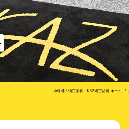
他
な矯正（MTM）
歯のクリーニング
コルチ
だけ歯を抜かない矯正
治療期間を短くするための方法
科
神保町の矯正歯科 KAZ矯正歯科 ホーム