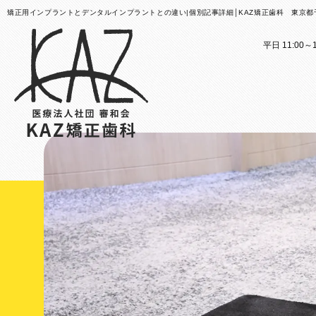
矯正用インプラントとデンタルインプラントとの違い|個別記事詳細│KAZ矯正歯科 東京
平日 11:00～1
医院案内
矯正歯科治療のご案内
医院
矯正
矯正装置のご紹介
KAZ
これか
その他
医院案
矯正歯
歯科用
大人の
スタッ
子ども
KAZ
口腔筋