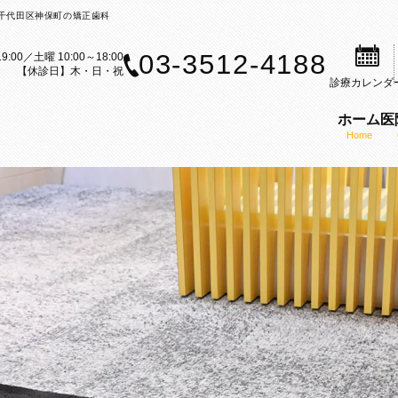
都千代田区神保町の矯正歯科
03-3512-4188
9:00／土曜 10:00～18:00
【休診日】木・日・祝
診療
カレンダ
ホーム
医
Home
案内
歯科治療のご案内
矯正装置のご紹介
矯正歯科の理念
ら矯正歯科治療をお考えの方へ
セルフライゲーションブラケット
医師の紹介
内
科治療の流れ
カスタムメイド型リンガルブラケ
KAZ矯正歯科の特徴
CT
矯正（成人矯正）
マウスピース型矯正装置（インビ
口腔内スキャナー（iTe
フ募集
の矯正（小児矯正）
歯科矯正用アンカースクリューを
感染予防対策
矯正歯科ブログ
機能療法（MFT）