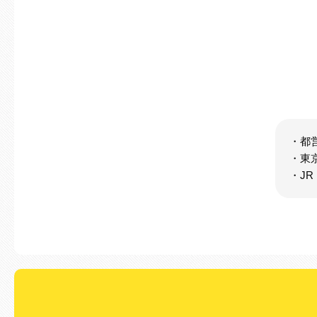
・都
・東
・J