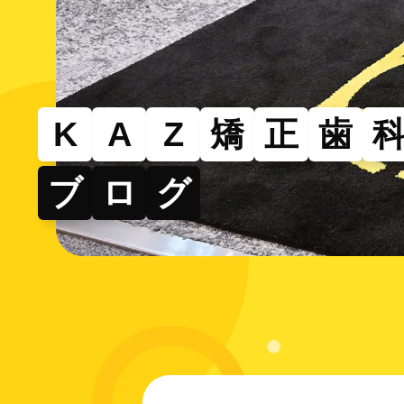
その
部分的
できる
K
A
Z
矯
正
歯
ブ
ロ
グ