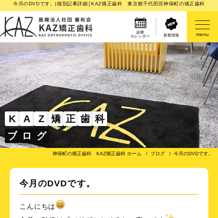
今月のDVDです。|個別記事詳細│KAZ矯正歯科 東京都千代田区神保町の矯正歯科
診療
menu
新着情報
カレンダー
医院案内
矯正歯科治療のご案内
矯正装置のご紹介
K
A
Z
矯
正
歯
科
ブ
ロ
グ
その他
神保町の矯正歯科 KAZ矯正歯科 ホーム
ブログ
今月のDVDです。
今月のDVDです。
こんにちは