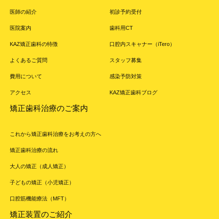
医師の紹介
初診予約受付
医院案内
歯科用CT
KAZ矯正歯科の特徴
口腔内スキャナー（iTero）
よくあるご質問
スタッフ募集
費用について
感染予防対策
アクセス
KAZ矯正歯科ブログ
矯正歯科治療のご案内
これから矯正歯科治療をお考えの方へ
矯正歯科治療の流れ
大人の矯正（成人矯正）
子どもの矯正（小児矯正）
口腔筋機能療法（MFT）
矯正装置のご紹介