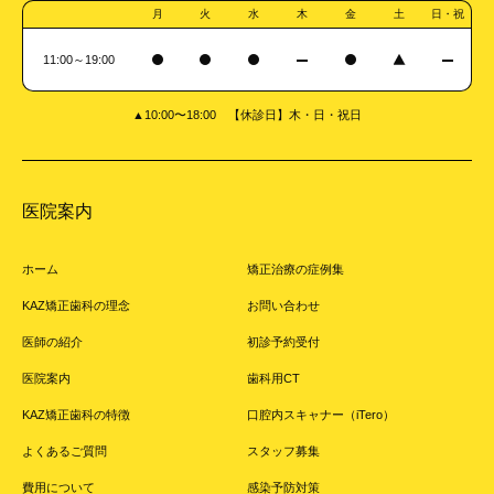
月
火
水
木
金
土
日・祝
11:00～19:00
▲10:00〜18:00 【休診日】木・日・祝日
医院案内
ホーム
矯正治療の症例集
KAZ矯正歯科の理念
お問い合わせ
医師の紹介
初診予約受付
医院案内
歯科用CT
KAZ矯正歯科の特徴
口腔内スキャナー（iTero）
よくあるご質問
スタッフ募集
費用について
感染予防対策