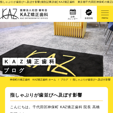
指しゃぶりが歯並びへ及ぼす影響|個別記事詳細│KAZ矯正歯科 東京都千代田区神保町の矯正
診療
menu
新着情報
カレンダー
医院案内
矯正歯科治療のご案内
矯正装置のご紹介
K
A
Z
矯
正
歯
科
ブ
ロ
グ
その他
神保町の矯正歯科 KAZ矯正歯科 ホーム
ブログ
指しゃぶりが歯並びへ及ぼす影響
指しゃぶりが歯並びへ及ぼす影響
こんにちは。千代田区神保町 KAZ矯正歯科 院長 高橋