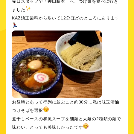
先日スタッフで「神田勝本」へ、つけ麺を食べに行き
ました
KAZ矯正歯科から歩いて12分ほどのところにあります
お昼時とあって行列に並ぶこと約30分…私は味玉清油
つけそばを選択
煮干しベースの和風スープを細麺と太麺の2種類の麺で
味わい、とっても美味しかったです