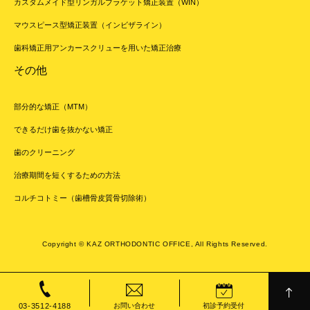
カスタムメイド型リンガルブラケット矯正装置（WIN）
マウスピース型矯正装置（インビザライン）
歯科矯正用アンカースクリューを用いた矯正治療
その他
部分的な矯正（MTM）
できるだけ歯を抜かない矯正
歯のクリーニング
治療期間を短くするための方法
コルチコトミー（歯槽骨皮質骨切除術）
Copyright © KAZ ORTHODONTIC OFFICE, All Rights Reserved.
03-3512-4188
お問い合わせ
初診予約受付