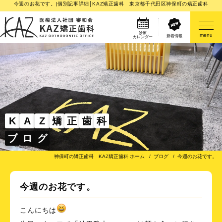
今週のお花です。|個別記事詳細│KAZ矯正歯科 東京都千代田区神保町の矯正歯科
診療
menu
新着情報
カレンダー
医院案内
矯正歯科治療のご案内
矯正装置のご紹介
K
A
Z
矯
正
歯
科
ブ
ロ
グ
その他
神保町の矯正歯科 KAZ矯正歯科 ホーム
ブログ
今週のお花です。
今週のお花です。
こんにちは