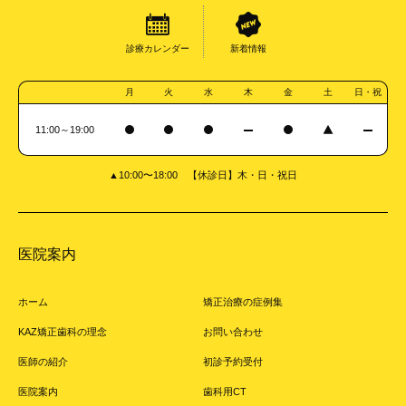
診療カレンダー
新着情報
月
火
水
木
金
土
日・祝
11:00～19:00
▲10:00〜18:00 【休診日】木・日・祝日
医院案内
ホーム
矯正治療の症例集
KAZ矯正歯科の理念
お問い合わせ
医師の紹介
初診予約受付
医院案内
歯科用CT