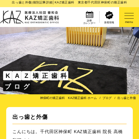
出っ歯と外傷|個別記事詳細│KAZ矯正歯科 東京都千代田区神保町の矯正歯科
診療
menu
新着情報
カレンダー
医院案内
矯正歯科治療のご案内
矯正装置のご紹介
K
A
Z
矯
正
歯
科
ブ
ロ
グ
その他
神保町の矯正歯科 KAZ矯正歯科 ホーム
ブログ
出っ歯と外傷
出っ歯と外傷
こんにちは。千代田区神保町 KAZ矯正歯科 院長 高橋